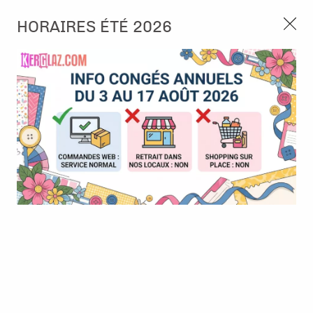
3, rue de Tasmanie 44115 Basse Goulaine
HORAIRES ÉTÉ 2026
Continuer sans accepter
PORT OFFERT À PARTIR DE 49 €
Nous autorisez-vous à utiliser vos
02 52 10 57 10
CONTACT
cookies ?
Ils nous seront utiles pour :
0
Améliorer l'interface et les fonctionnalités du site
Mesurer les campagnes marketing et proposer des
Accueil
>
Die (Matrice de découpe)
>
Die format standard
>
Die -
mises à jour sur nos produits
Lutin de Noël - Alexandra Renke
Gérer l'authentification et surveiller les erreurs
techniques
Certains cookies sont nécessaires à des fins techniques, ils sont donc dispensés
de consentement. D'autres, non obligatoires, peuvent être utilisés pour la
personnalisation des annonces et du contenu, la mesure des annonces et du
contenu, la connaissance de l'audience et le développement de produits, les
données de géolocalisation précises et l'identification par le balayage de l'appareil,
le stockage et/ou l'accès aux informations sur un appareil. Si vous donnez votre
consentement, celui-ci sera valable sur l’ensemble des sous-domaines de Kerglaz.
Vous disposez de la possibilité de retirer votre consentement à tout moment en
cliquant sur le widget en bas à droite de la page. Pour en savoir plus, consulter
notre politique de cookie.