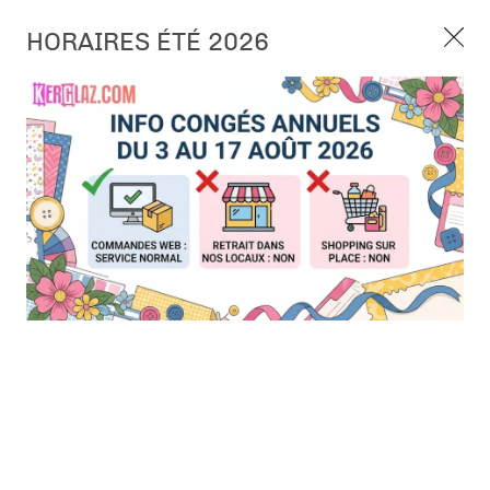
3, rue de Tasmanie 44115 Basse Goulaine
HORAIRES ÉTÉ 2026
Continuer sans accepter
PORT OFFERT À PARTIR DE 49 €
Nous autorisez-vous à utiliser vos
02 52 10 57 10
CONTACT
cookies ?
Ils nous seront utiles pour :
0
Améliorer l'interface et les fonctionnalités du site
Mesurer les campagnes marketing et proposer des
Accueil
>
Die (Matrice de découpe)
>
Die format standard
>
Die -
mises à jour sur nos produits
Les intemporels - Pellicule
Gérer l'authentification et surveiller les erreurs
techniques
Certains cookies sont nécessaires à des fins techniques, ils sont donc dispensés
de consentement. D'autres, non obligatoires, peuvent être utilisés pour la
personnalisation des annonces et du contenu, la mesure des annonces et du
contenu, la connaissance de l'audience et le développement de produits, les
données de géolocalisation précises et l'identification par le balayage de l'appareil,
le stockage et/ou l'accès aux informations sur un appareil. Si vous donnez votre
consentement, celui-ci sera valable sur l’ensemble des sous-domaines de Kerglaz.
Vous disposez de la possibilité de retirer votre consentement à tout moment en
cliquant sur le widget en bas à droite de la page. Pour en savoir plus, consulter
notre politique de cookie.