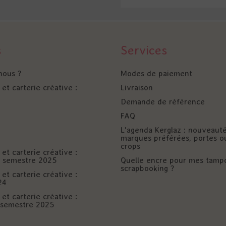
s
Services
nous ?
Modes de paiement
et carterie créative :
Livraison
Demande de référence
FAQ
L'agenda Kerglaz : nouveaut
marques préférées, portes o
crops
et carterie créative :
er semestre 2025
Quelle encre pour mes tamp
scrapbooking ?
et carterie créative :
24
et carterie créative :
è semestre 2025