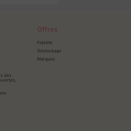
Offres
Fidélité
Déstockage
Marques
és des
uvertes,
ons