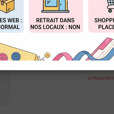
Réf. :
SD164
FIGURER
ACCEPTER T
Nellie
Matrices de coupe
5,1 x 3,2 cm et 3,4 x 3,7 cm et
Demande de renseignem
LIVRAISON O