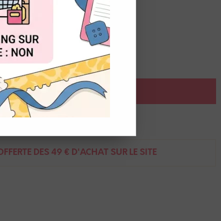
OUT
 2,7 x 3,1 cm
AJOUTER AU PANIER
ent
FFERTE DÈS 49 € D'ACHAT SUR LE SITE