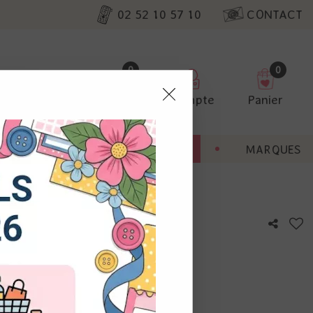
02 52 10 57 10
CONTACT
0
0
Favoris
Compte
Panier
pter
ENT
BONNES AFFAIRES
MARQUES
ur nos
utres, non
s annonces
calisation
otre avis !
 appareil.
laz. Vous
s à droite