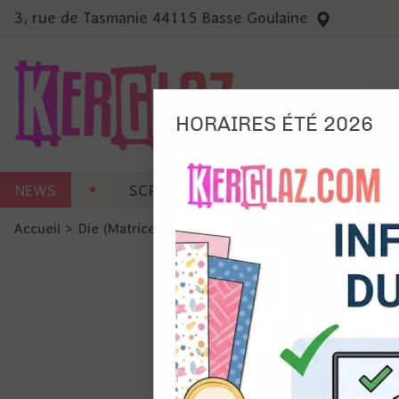
3, rue de Tasmanie 44115 Basse Goulaine
HORAIRES ÉTÉ 2026
Nous
NEWS
SCRAP CARTERIE
MACHINES 
Ils no
Accueil
>
Die (Matrice de découpe)
>
Die format standard
Amé
Mes
pro
Gér
Certains 
obligatoi
et du con
précises 
Si vous 
disposez 
de la pag