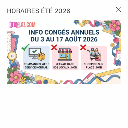
3, rue de Tasmanie 44115 Basse Goulaine
HORAIRES ÉTÉ 2026
Continuer sans accepter
PORT OFFERT À PARTIR DE 49 €
Nous autorisez-vous à utiliser vos
02 52 10 57 10
CONTACT
cookies ?
Ils nous seront utiles pour :
0
Améliorer l'interface et les fonctionnalités du site
Mesurer les campagnes marketing et proposer des
Accueil
>
Die (Matrice de découpe)
>
Die format standard
>
Die -
mises à jour sur nos produits
Joyeux Noël
Gérer l'authentification et surveiller les erreurs
techniques
Certains cookies sont nécessaires à des fins techniques, ils sont donc dispensés
de consentement. D'autres, non obligatoires, peuvent être utilisés pour la
personnalisation des annonces et du contenu, la mesure des annonces et du
contenu, la connaissance de l'audience et le développement de produits, les
données de géolocalisation précises et l'identification par le balayage de l'appareil,
le stockage et/ou l'accès aux informations sur un appareil. Si vous donnez votre
consentement, celui-ci sera valable sur l’ensemble des sous-domaines de Kerglaz.
Vous disposez de la possibilité de retirer votre consentement à tout moment en
cliquant sur le widget en bas à droite de la page. Pour en savoir plus, consulter
notre politique de cookie.