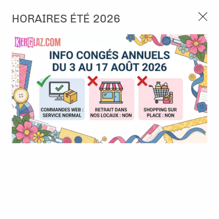
3, rue de Tasmanie 44115 Basse Goulaine
HORAIRES ÉTÉ 2026
Continuer sans accepter
PORT OFFERT À PARTIR DE 49 €
Nous autorisez-vous à utiliser vos
02 52 10 57 10
CONTACT
cookies ?
Ils nous seront utiles pour :
0
Améliorer l'interface et les fonctionnalités du site
Mesurer les campagnes marketing et proposer des
Accueil
>
Die (Matrice de découpe)
>
Die format standard
>
Die -
mises à jour sur nos produits
House buttons - Maison boutons
Gérer l'authentification et surveiller les erreurs
techniques
BONNE AFFAIRE
-
30
%
Certains cookies sont nécessaires à des fins techniques, ils sont donc dispensés
de consentement. D'autres, non obligatoires, peuvent être utilisés pour la
personnalisation des annonces et du contenu, la mesure des annonces et du
contenu, la connaissance de l'audience et le développement de produits, les
données de géolocalisation précises et l'identification par le balayage de l'appareil,
le stockage et/ou l'accès aux informations sur un appareil. Si vous donnez votre
consentement, celui-ci sera valable sur l’ensemble des sous-domaines de Kerglaz.
Vous disposez de la possibilité de retirer votre consentement à tout moment en
cliquant sur le widget en bas à droite de la page. Pour en savoir plus, consulter
notre politique de cookie.