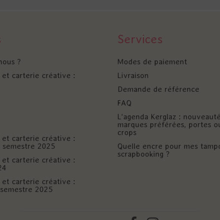
s
Services
nous ?
Modes de paiement
et carterie créative :
Livraison
Demande de référence
FAQ
L'agenda Kerglaz : nouveaut
marques préférées, portes o
crops
et carterie créative :
er semestre 2025
Quelle encre pour mes tamp
scrapbooking ?
et carterie créative :
24
et carterie créative :
è semestre 2025