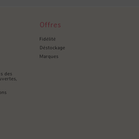
Offres
Fidélité
Déstockage
Marques
és des
uvertes,
ons