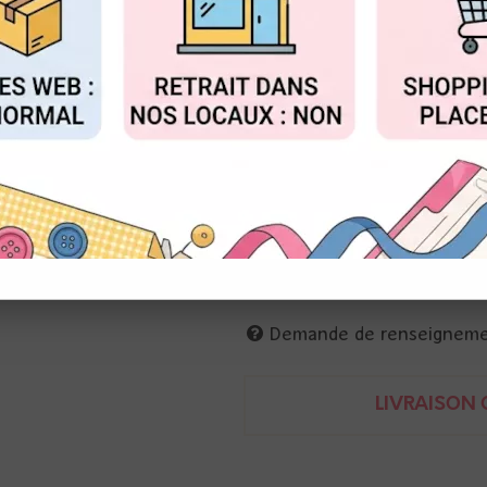
au lieu 
Valable jusqu'à épuisemen
FIGURER
ACCEPTER T
Réf. :
D-AR-W0173
Alexandra Renke
Matrices de coupe
Gnome monté : 5 cm
Demande de renseignem
LIVRAISON O