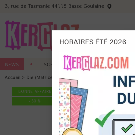
3, rue de Tasmanie 44115 Basse Goulaine
HORAIRES ÉTÉ 2026
Nous
NEWS
SCRAP CARTERIE
MACHINES 
Ils no
Accueil
>
Die (Matrice de découpe)
>
Die format standard
Amé
Mes
BONNE AFFAIRE
pro
Gér
-
30
%
Certains 
obligatoi
et du con
précises 
Si vous 
disposez 
de la pag