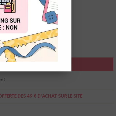
de
9,50
€
t du stock
OUT
AJOUTER AU PANIER
ent
FFERTE DÈS 49 € D'ACHAT SUR LE SITE