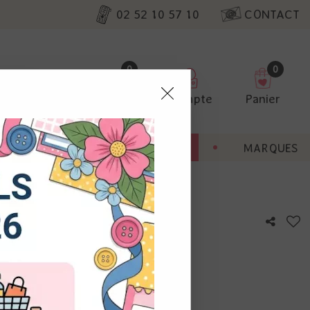
02 52 10 57 10
CONTACT
0
0
Favoris
Compte
Panier
pter
ENT
BONNES AFFAIRES
MARQUES
ur nos
utres, non
s annonces
calisation
otre avis !
 appareil.
laz. Vous
s à droite