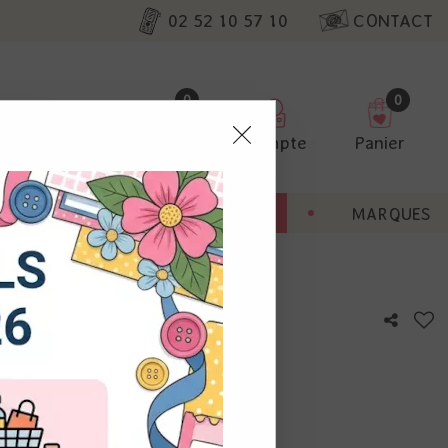
02 52 10 57 10
CONTACT
0
0
Favoris
Compte
Panier
pter
ENT
BONNES AFFAIRES
MARQUES
ur nos
ree
utres, non
s annonces
calisation
otre avis !
 appareil.
laz. Vous
s à droite