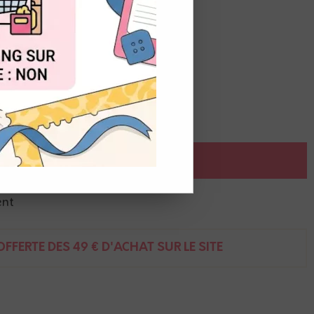
OUT
r 2 palmiers
AJOUTER AU PANIER
ent
FFERTE DÈS 49 € D'ACHAT SUR LE SITE