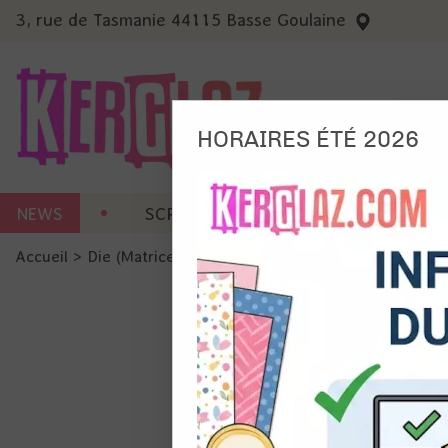
3, rue de Tasmanie 44115 Basse Goulaine
HORAIRES ÉTÉ 2026
Nous
NEWS
SCRAP CARTERIE
MACHINES 
Ils no
Accueil
>
Die (Matrice de découpe)
>
Die format standard
Amé
Mes
pro
Gér
Certains 
obligatoi
et du con
précises 
Si vous 
disposez 
de la pag