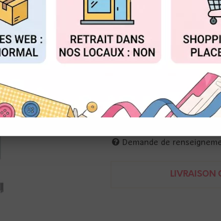
Réf. :
CCL-FR-CD835
FIGURER
ACCEPTER T
Studio Light
matrices de découpe pour crée
env. 10 et 15 cm
Demande de renseignem
LIVRAISON O