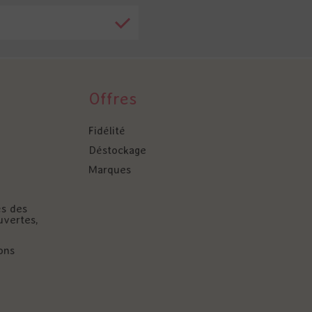
Offres
Fidélité
Déstockage
Marques
és des
uvertes,
ons