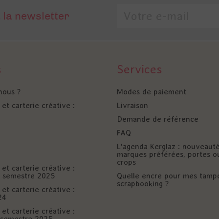
 la newsletter
s
Services
nous ?
Modes de paiement
et carterie créative :
Livraison
Demande de référence
FAQ
L'agenda Kerglaz : nouveaut
marques préférées, portes o
crops
et carterie créative :
er semestre 2025
Quelle encre pour mes tamp
scrapbooking ?
et carterie créative :
24
et carterie créative :
è semestre 2025