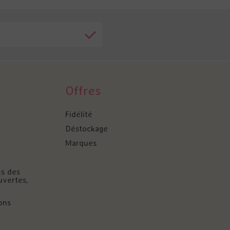
Offres
Fidélité
Déstockage
Marques
és des
uvertes,
ons