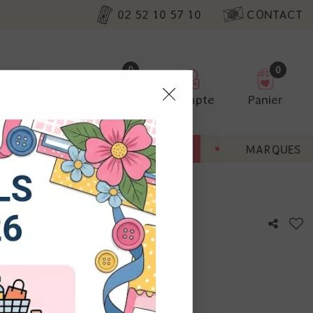
02 52 10 57 10
CONTACT
0
0
Favoris
Compte
Panier
pter
ENT
BONNES AFFAIRES
MARQUES
ur nos
e Out
utres, non
s annonces
calisation
otre avis !
 appareil.
laz. Vous
s à droite