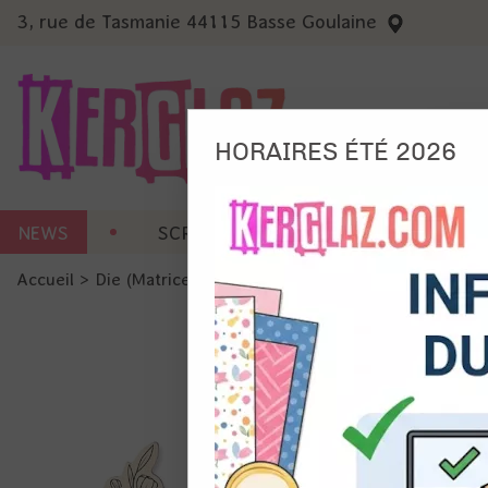
3, rue de Tasmanie 44115 Basse Goulaine
HORAIRES ÉTÉ 2026
Nous
NEWS
SCRAP CARTERIE
MACHINES 
Ils no
Accueil
>
Die (Matrice de découpe)
>
Die et tampon associ
Amé
Mes
pro
Gér
Certains 
obligatoi
et du con
précises 
Si vous 
disposez 
de la pag