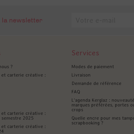
 la newsletter
s
Services
nous ?
Modes de paiement
et carterie créative :
Livraison
Demande de référence
FAQ
L'agenda Kerglaz : nouveaut
marques préférées, portes o
crops
et carterie créative :
er semestre 2025
Quelle encre pour mes tamp
scrapbooking ?
et carterie créative :
24