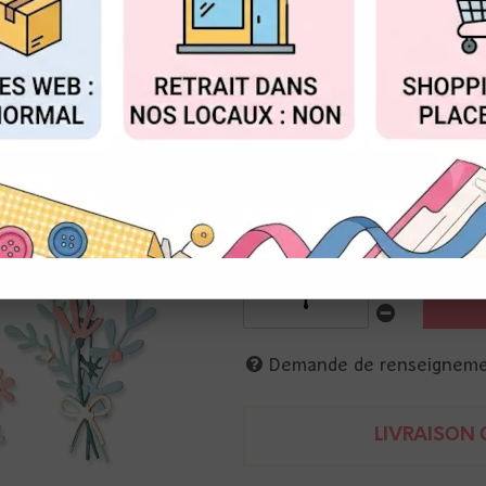
Réf. :
664490
FIGURER
ACCEPTER T
14 matrices de coupe te 5 tam
calendrier : 4.5 cm
chiffres, Thank you, feuillages
630454263609
Demande de renseignem
LIVRAISON O