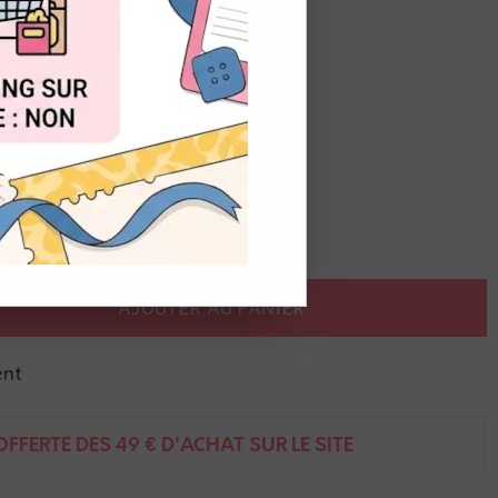
OUT
pons transparents associés
AJOUTER AU PANIER
ent
FFERTE DÈS 49 € D'ACHAT SUR LE SITE