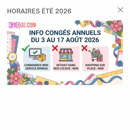
3, rue de Tasmanie 44115 Basse Goulaine
HORAIRES ÉTÉ 2026
Continuer sans accepter
PORT OFFERT À PARTIR DE 49 €
Nous autorisez-vous à utiliser vos
02 52 10 57 10
CONTACT
cookies ?
Ils nous seront utiles pour :
0
Améliorer l'interface et les fonctionnalités du site
Mesurer les campagnes marketing et proposer des
Accueil
>
Die (Matrice de découpe)
>
Die format standard
>
Die -
mises à jour sur nos produits
Essentials - Edges long stars
Gérer l'authentification et surveiller les erreurs
techniques
Certains cookies sont nécessaires à des fins techniques, ils sont donc dispensés
de consentement. D'autres, non obligatoires, peuvent être utilisés pour la
personnalisation des annonces et du contenu, la mesure des annonces et du
contenu, la connaissance de l'audience et le développement de produits, les
données de géolocalisation précises et l'identification par le balayage de l'appareil,
le stockage et/ou l'accès aux informations sur un appareil. Si vous donnez votre
consentement, celui-ci sera valable sur l’ensemble des sous-domaines de Kerglaz.
Vous disposez de la possibilité de retirer votre consentement à tout moment en
cliquant sur le widget en bas à droite de la page. Pour en savoir plus, consulter
notre politique de cookie.