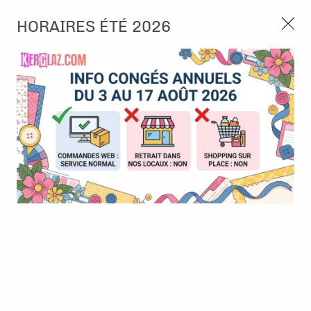
3, rue de Tasmanie 44115 Basse Goulaine
HORAIRES ÉTÉ 2026
Continuer sans accepter
PORT OFFERT À PARTIR DE 49 €
Nous autorisez-vous à utiliser vos
02 52 10 57 10
CONTACT
cookies ?
Ils nous seront utiles pour :
0
Améliorer l'interface et les fonctionnalités du site
Mesurer les campagnes marketing et proposer des
Accueil
>
Die (Matrice de découpe)
>
Die format standard
>
Die -
mises à jour sur nos produits
En Famille
Gérer l'authentification et surveiller les erreurs
techniques
Certains cookies sont nécessaires à des fins techniques, ils sont donc dispensés
de consentement. D'autres, non obligatoires, peuvent être utilisés pour la
personnalisation des annonces et du contenu, la mesure des annonces et du
contenu, la connaissance de l'audience et le développement de produits, les
données de géolocalisation précises et l'identification par le balayage de l'appareil,
le stockage et/ou l'accès aux informations sur un appareil. Si vous donnez votre
consentement, celui-ci sera valable sur l’ensemble des sous-domaines de Kerglaz.
Vous disposez de la possibilité de retirer votre consentement à tout moment en
cliquant sur le widget en bas à droite de la page. Pour en savoir plus, consulter
notre politique de cookie.