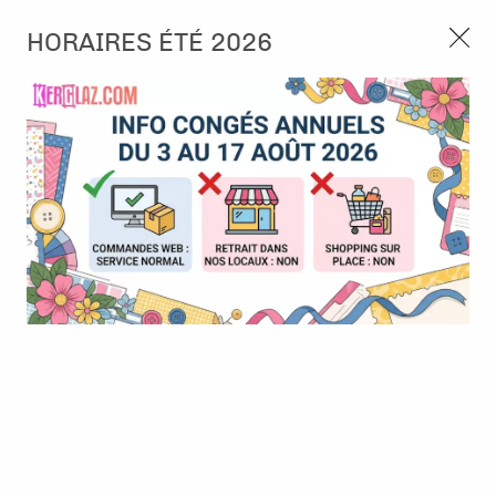
3, rue de Tasmanie 44115 Basse Goulaine
HORAIRES ÉTÉ 2026
Continuer sans accepter
PORT OFFERT À PARTIR DE 49 €
Nous autorisez-vous à utiliser vos
02 52 10 57 10
CONTACT
cookies ?
Ils nous seront utiles pour :
0
Améliorer l'interface et les fonctionnalités du site
Mesurer les campagnes marketing et proposer des
Accueil
>
Embellissement
>
Die-cuts
>
Die cuts calque - Pura Vida
mises à jour sur nos produits
- Ateliers de Karine
Gérer l'authentification et surveiller les erreurs
techniques
Certains cookies sont nécessaires à des fins techniques, ils sont donc dispensés
de consentement. D'autres, non obligatoires, peuvent être utilisés pour la
personnalisation des annonces et du contenu, la mesure des annonces et du
contenu, la connaissance de l'audience et le développement de produits, les
données de géolocalisation précises et l'identification par le balayage de l'appareil,
le stockage et/ou l'accès aux informations sur un appareil. Si vous donnez votre
consentement, celui-ci sera valable sur l’ensemble des sous-domaines de Kerglaz.
Vous disposez de la possibilité de retirer votre consentement à tout moment en
cliquant sur le widget en bas à droite de la page. Pour en savoir plus, consulter
notre politique de cookie.