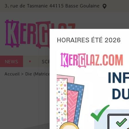
3, rue de Tasmanie 44115 Basse Goulaine
HORAIRES ÉTÉ 2026
Nous
NEWS
SCRAP CARTERIE
MACHINES 
Ils no
Accueil
>
Die (Matrice de découpe)
>
Die format standard
Amé
Mes
pro
Gér
Certains 
obligatoi
et du con
précises 
Si vous 
disposez 
de la pag