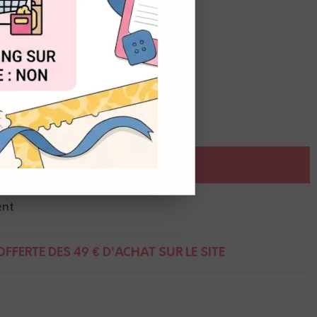
OUT
AJOUTER AU PANIER
ent
FFERTE DÈS 49 € D'ACHAT SUR LE SITE