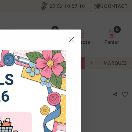
02 52 10 57 10
CONTACT
0
0
Favoris
Compte
Panier
pter
ENT
BONNES AFFAIRES
MARQUES
ur nos
dy Trees
utres, non
s annonces
calisation
otre avis !
 appareil.
laz. Vous
s à droite