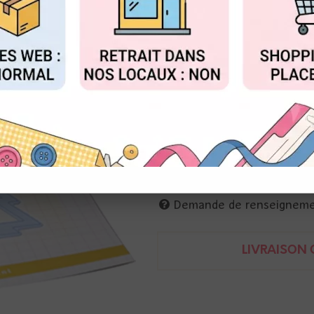
Réf. :
LR0881
FIGURER
ACCEPTER T
Marianne Design
Matrices de coupe thème Noël
4 sapins
5 à 6 cm
8716697071415
Demande de renseignem
LIVRAISON O