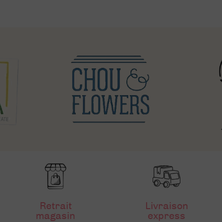
Retrait
Livraison
magasin
express