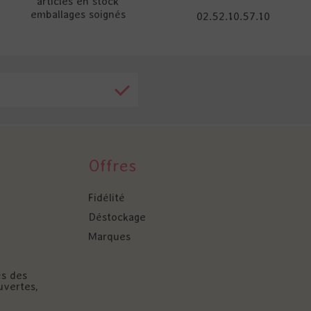
articles en stock
emballages soignés
02.52.10.57.10
Offres
Fidélité
Déstockage
Marques
és des
uvertes,