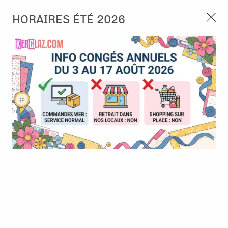
3, rue de Tasmanie 44115 Basse Goulaine
HORAIRES ÉTÉ 2026
Continuer sans accepter
PORT OFFERT À PARTIR DE 49 €
Nous autorisez-vous à utiliser vos
02 52 10 57 10
CONTACT
cookies ?
Ils nous seront utiles pour :
0
Améliorer l'interface et les fonctionnalités du site
Mesurer les campagnes marketing et proposer des
Accueil
>
Die (Matrice de découpe)
>
Die format standard
>
Die -
mises à jour sur nos produits
Country Life - Farm border
Gérer l'authentification et surveiller les erreurs
techniques
BONNE AFFAIRE
-
30
%
Certains cookies sont nécessaires à des fins techniques, ils sont donc dispensés
de consentement. D'autres, non obligatoires, peuvent être utilisés pour la
personnalisation des annonces et du contenu, la mesure des annonces et du
contenu, la connaissance de l'audience et le développement de produits, les
données de géolocalisation précises et l'identification par le balayage de l'appareil,
le stockage et/ou l'accès aux informations sur un appareil. Si vous donnez votre
consentement, celui-ci sera valable sur l’ensemble des sous-domaines de Kerglaz.
Vous disposez de la possibilité de retirer votre consentement à tout moment en
cliquant sur le widget en bas à droite de la page. Pour en savoir plus, consulter
notre politique de cookie.