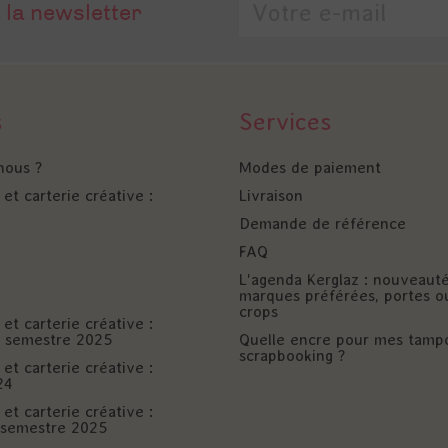
 la newsletter
s
Services
nous ?
Modes de paiement
et carterie créative :
Livraison
Demande de référence
FAQ
L'agenda Kerglaz : nouveaut
marques préférées, portes o
crops
et carterie créative :
er semestre 2025
Quelle encre pour mes tamp
scrapbooking ?
et carterie créative :
24
et carterie créative :
è semestre 2025