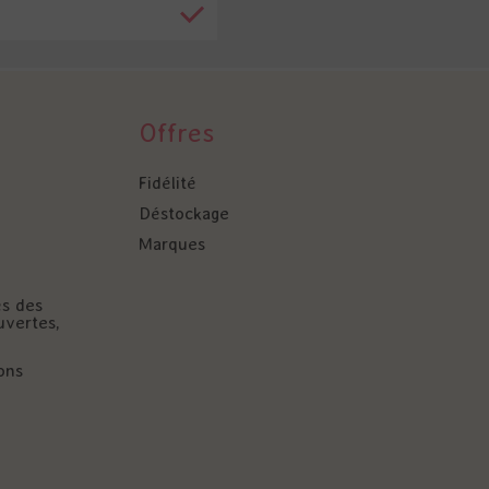
Offres
Fidélité
Déstockage
Marques
és des
uvertes,
ons