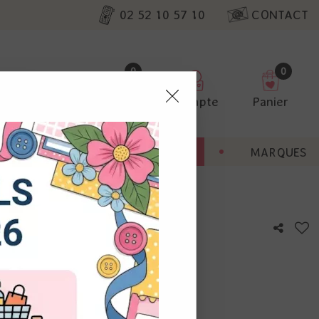
02 52 10 57 10
CONTACT
0
0
Favoris
Compte
Panier
pter
ENT
BONNES AFFAIRES
MARQUES
ur nos
young deers
utres, non
s annonces
calisation
otre avis !
 appareil.
laz. Vous
s à droite