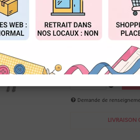
au lie
Valable jusqu'à épuisemen
FIGURER
ACCEPTER T
Réf. :
D-AR-TI0055
Alexandra Renke
Matrices de coupe
2 jeunes rennes : face + profil
Chaque renne : 5 x 8 cm
4251412747908
Demande de renseignem
LIVRAISON O