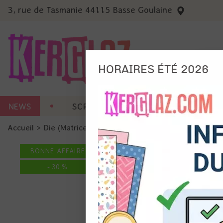
3, rue de Tasmanie 44115 Basse Goulaine
HORAIRES ÉTÉ 2026
Nous
NEWS
SCRAP CARTERIE
MACHINES 
Ils no
Accueil
>
Die (Matrice de découpe)
>
Die format standard
Amé
Mes
BONNE AFFAIRE
pro
Gér
-
30
%
Certains 
obligatoi
et du con
précises 
Si vous 
disposez 
de la pag