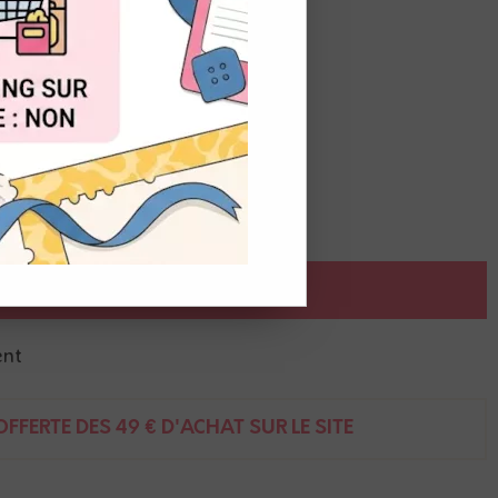
u de
16,80
€
t du stock
OUT
AJOUTER AU PANIER
ent
FFERTE DÈS 49 € D'ACHAT SUR LE SITE