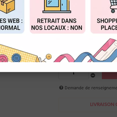
Réf. :
SL-ES-CD926
FIGURER
ACCEPTER T
2 matrices de coupe
chiffre 9 et matage
Env. 3 x 6 cm
8713943155776
Demande de renseignem
LIVRAISON O