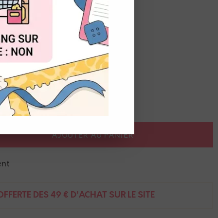
OUT
AJOUTER AU PANIER
ent
FFERTE DÈS 49 € D'ACHAT SUR LE SITE