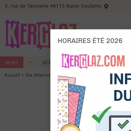
3, rue de Tasmanie 44115 Basse Goulaine
HORAIRES ÉTÉ 2026
Nous
NEWS
SCRAP CARTERIE
MACHINES 
Ils no
Accueil
>
Die (Matrice de découpe)
>
Die format standard
Amé
Mes
pro
Gér
Certains 
obligatoi
et du con
précises 
Si vous 
disposez 
de la pag