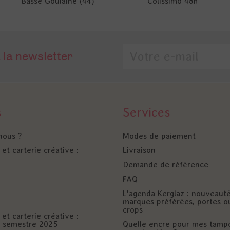
Basse Goulaine (44)
Colissimo 48h
 la newsletter
s
Services
nous ?
Modes de paiement
et carterie créative :
Livraison
Demande de référence
FAQ
L'agenda Kerglaz : nouveaut
marques préférées, portes o
crops
et carterie créative :
er semestre 2025
Quelle encre pour mes tamp