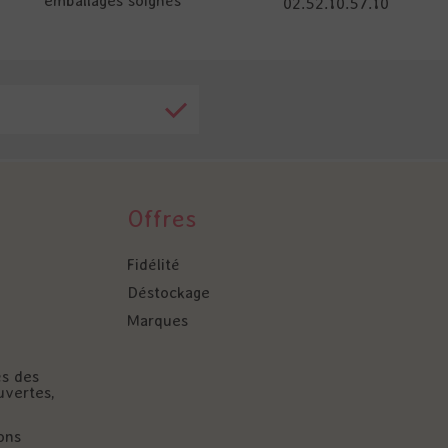
emballages soignés
02.52.10.57.10
Offres
Fidélité
Déstockage
Marques
és des
uvertes,
ons