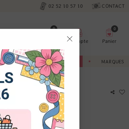
02 52 10 57 10
CONTACT
0
0
Favoris
Compte
Panier
pter
ENT
BONNES AFFAIRES
MARQUES
ur nos
utres, non
s annonces
calisation
otre avis !
 appareil.
laz. Vous
s à droite