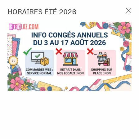
3, rue de Tasmanie 44115 Basse Goulaine
HORAIRES ÉTÉ 2026
Continuer sans accepter
PORT OFFERT À PARTIR DE 49 €
Nous autorisez-vous à utiliser vos
02 52 10 57 10
CONTACT
cookies ?
Ils nous seront utiles pour :
0
Améliorer l'interface et les fonctionnalités du site
Mesurer les campagnes marketing et proposer des
Accueil
>
Die (Matrice de découpe)
>
Die format standard
>
Die -
mises à jour sur nos produits
Bazik : PL
Gérer l'authentification et surveiller les erreurs
techniques
Certains cookies sont nécessaires à des fins techniques, ils sont donc dispensés
de consentement. D'autres, non obligatoires, peuvent être utilisés pour la
personnalisation des annonces et du contenu, la mesure des annonces et du
contenu, la connaissance de l'audience et le développement de produits, les
données de géolocalisation précises et l'identification par le balayage de l'appareil,
le stockage et/ou l'accès aux informations sur un appareil. Si vous donnez votre
consentement, celui-ci sera valable sur l’ensemble des sous-domaines de Kerglaz.
Vous disposez de la possibilité de retirer votre consentement à tout moment en
cliquant sur le widget en bas à droite de la page. Pour en savoir plus, consulter
notre politique de cookie.