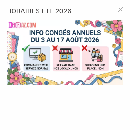
3, rue de Tasmanie 44115 Basse Goulaine
HORAIRES ÉTÉ 2026
Continuer sans accepter
PORT OFFERT À PARTIR DE 49 €
Nous autorisez-vous à utiliser vos
02 52 10 57 10
CONTACT
cookies ?
Ils nous seront utiles pour :
0
Améliorer l'interface et les fonctionnalités du site
Mesurer les campagnes marketing et proposer des
Accueil
>
Die (Matrice de découpe)
>
Die format standard
>
Die -
mises à jour sur nos produits
Artist Leaf 3
Gérer l'authentification et surveiller les erreurs
techniques
BONNE AFFAIRE
-
30
%
Certains cookies sont nécessaires à des fins techniques, ils sont donc dispensés
de consentement. D'autres, non obligatoires, peuvent être utilisés pour la
personnalisation des annonces et du contenu, la mesure des annonces et du
contenu, la connaissance de l'audience et le développement de produits, les
données de géolocalisation précises et l'identification par le balayage de l'appareil,
le stockage et/ou l'accès aux informations sur un appareil. Si vous donnez votre
consentement, celui-ci sera valable sur l’ensemble des sous-domaines de Kerglaz.
Vous disposez de la possibilité de retirer votre consentement à tout moment en
cliquant sur le widget en bas à droite de la page. Pour en savoir plus, consulter
notre politique de cookie.