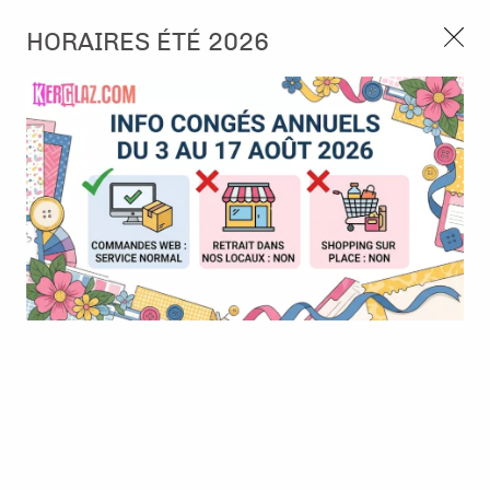
3, rue de Tasmanie 44115 Basse Goulaine
HORAIRES ÉTÉ 2026
Continuer sans accepter
PORT OFFERT À PARTIR DE 49 €
Nous autorisez-vous à utiliser vos
02 52 10 57 10
CONTACT
cookies ?
Ils nous seront utiles pour :
0
Améliorer l'interface et les fonctionnalités du site
Mesurer les campagnes marketing et proposer des
Accueil
>
Die (Matrice de découpe)
>
Die format standard
>
Die -
mises à jour sur nos produits
Arrêt sur image - Mots indispensables 2
Gérer l'authentification et surveiller les erreurs
techniques
BONNE AFFAIRE
-
30
%
Certains cookies sont nécessaires à des fins techniques, ils sont donc dispensés
de consentement. D'autres, non obligatoires, peuvent être utilisés pour la
personnalisation des annonces et du contenu, la mesure des annonces et du
contenu, la connaissance de l'audience et le développement de produits, les
données de géolocalisation précises et l'identification par le balayage de l'appareil,
le stockage et/ou l'accès aux informations sur un appareil. Si vous donnez votre
consentement, celui-ci sera valable sur l’ensemble des sous-domaines de Kerglaz.
Vous disposez de la possibilité de retirer votre consentement à tout moment en
cliquant sur le widget en bas à droite de la page. Pour en savoir plus, consulter
notre politique de cookie.