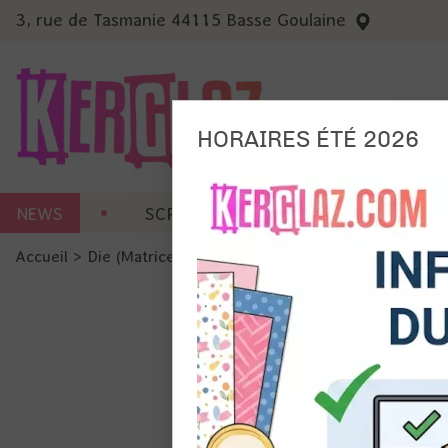
3, rue de Tasmanie 44115 Basse Goulaine
HORAIRES ÉTÉ 2026
Nous
NEWS
SCRAP CARTERIE
MACHINES 
Ils no
Accueil
>
Die (Matrice de découpe)
>
Die format standard
Amé
Mes
pro
Gér
Certains 
obligatoi
et du con
précises 
Si vous 
disposez 
de la pag