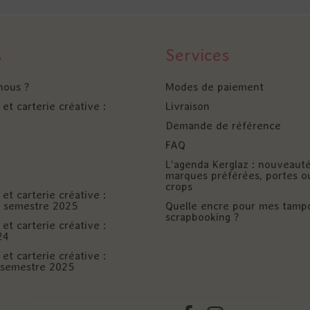
s
Services
nous ?
Modes de paiement
et carterie créative :
Livraison
Demande de référence
FAQ
L'agenda Kerglaz : nouveaut
marques préférées, portes o
crops
et carterie créative :
er semestre 2025
Quelle encre pour mes tamp
scrapbooking ?
et carterie créative :
24
et carterie créative :
è semestre 2025