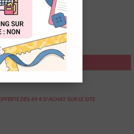
OUT
AJOUTER AU PANIER
ent
FFERTE DÈS 49 € D'ACHAT SUR LE SITE