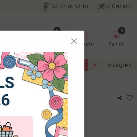
02 52 10 57 10
CONTACT
0
0
Favoris
Compte
Panier
pter
ENT
BONNES AFFAIRES
MARQUES
ur nos
etite Lanterne
utres, non
s annonces
calisation
otre avis !
 appareil.
laz. Vous
s à droite