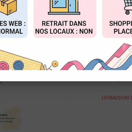
Réf. :
FDD123015
FIGURER
ACCEPTER T
Florilèges design
Matrice de coupe
hauteur lanterne : 9 cm
3701003734769
Demande de renseignem
LIVRAISON O