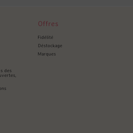
Offres
Fidélité
Déstockage
Marques
és des
uvertes,
ons