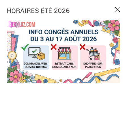
3, rue de Tasmanie 44115 Basse Goulaine
HORAIRES ÉTÉ 2026
Continuer sans accepter
PORT OFFERT À PARTIR DE 49 €
Nous autorisez-vous à utiliser vos
02 52 10 57 10
CONTACT
cookies ?
Ils nous seront utiles pour :
0
Améliorer l'interface et les fonctionnalités du site
Mesurer les campagnes marketing et proposer des
Accueil
>
Die (Matrice de découpe)
>
Die format standard
>
Die -
mises à jour sur nos produits
3 breloques nuages - Alexandra Renke
Gérer l'authentification et surveiller les erreurs
techniques
Certains cookies sont nécessaires à des fins techniques, ils sont donc dispensés
de consentement. D'autres, non obligatoires, peuvent être utilisés pour la
personnalisation des annonces et du contenu, la mesure des annonces et du
contenu, la connaissance de l'audience et le développement de produits, les
données de géolocalisation précises et l'identification par le balayage de l'appareil,
le stockage et/ou l'accès aux informations sur un appareil. Si vous donnez votre
consentement, celui-ci sera valable sur l’ensemble des sous-domaines de Kerglaz.
Vous disposez de la possibilité de retirer votre consentement à tout moment en
cliquant sur le widget en bas à droite de la page. Pour en savoir plus, consulter
notre politique de cookie.