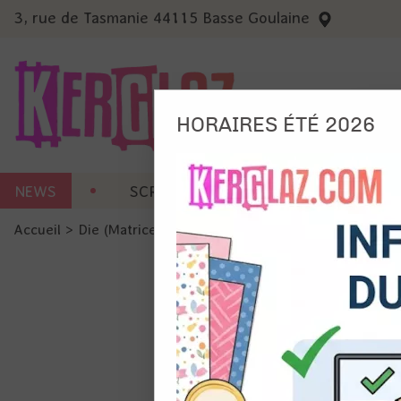
3, rue de Tasmanie 44115 Basse Goulaine
HORAIRES ÉTÉ 2026
Nous
NEWS
SCRAP CARTERIE
MACHINES 
Ils no
Accueil
>
Die (Matrice de découpe)
>
Die format standard
Amé
Mes
pro
Gér
Certains 
obligatoi
et du con
précises 
Si vous 
disposez 
de la pag