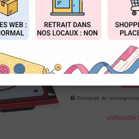
Réf. :
LR0782
FIGURER
ACCEPTER T
Marianne Design
Matrice de coupe
4 fenètres rondes avec fausse
le carré : 13,2 cm
les fenètres : 5,2 cm
8716697066251
Demande de renseignem
LIVRAISON O