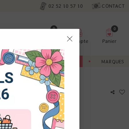
02 52 10 57 10
CONTACT
0
0
Favoris
Compte
Panier
pter
ENT
BONNES AFFAIRES
MARQUES
ur nos
ut 4 circles
utres, non
s annonces
calisation
otre avis !
 appareil.
laz. Vous
s à droite