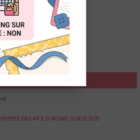
OUT
 couture
AJOUTER AU PANIER
ent
FFERTE DÈS 49 € D'ACHAT SUR LE SITE