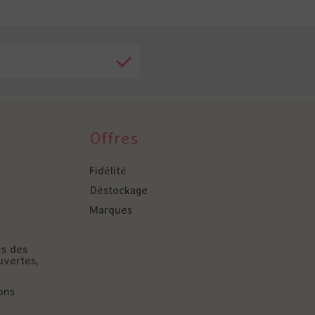
Offres
Fidélité
Déstockage
Marques
és des
uvertes,
ons