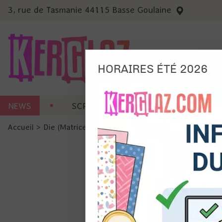
3, rue de Tasmanie 44115 Basse Goulaine
HORAIRES ÉTÉ 2026
Nous
NEWS
SCRAP CARTERIE
MACHINES 
Ils no
Accueil
>
Die (Matrice de découpe)
>
Die format standard
Amé
Mes
pro
Gér
Certains 
obligatoi
et du con
précises 
Si vous 
disposez 
de la pag