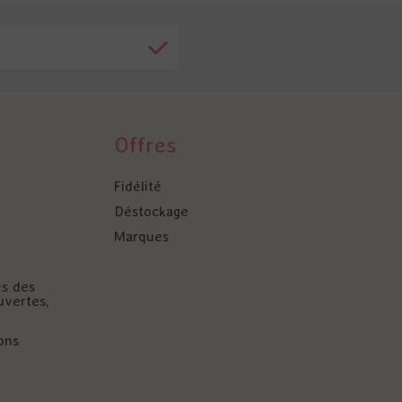
Offres
Fidélité
Déstockage
Marques
és des
uvertes,
ons