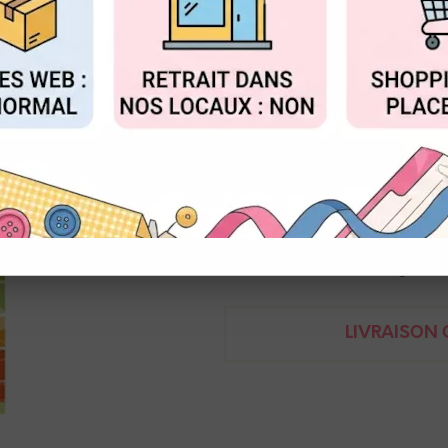
Réf. :
CR1453
FIGURER
ACCEPTER T
Marianne Design
Matrices de découpe
a : 1 x 1 cm et chiffres env 1 x
8716697051967
Demande de renseignem
LIVRAISON O