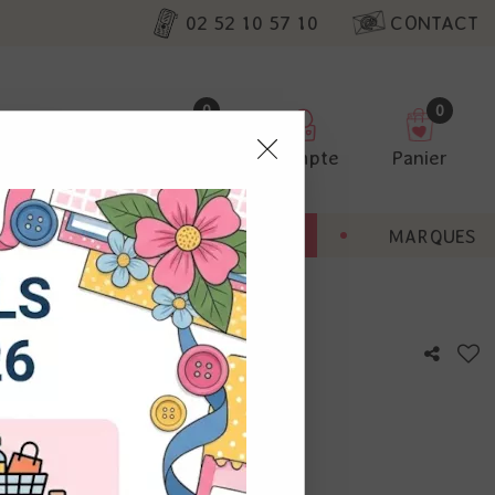
02 52 10 57 10
CONTACT
0
0
Favoris
Compte
Panier
pter
ENT
BONNES AFFAIRES
MARQUES
ur nos
 Alphabet & Numbers
utres, non
s annonces
calisation
otre avis !
 appareil.
laz. Vous
s à droite