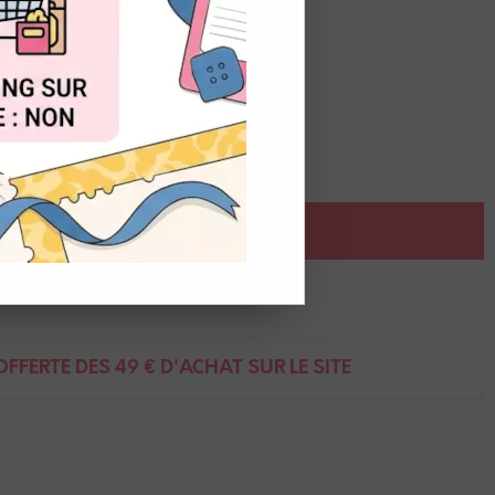
OUT
 1,3 cm
AJOUTER AU PANIER
ent
FFERTE DÈS 49 € D'ACHAT SUR LE SITE