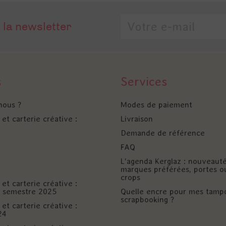
 la newsletter
s
Services
nous ?
Modes de paiement
et carterie créative :
Livraison
Demande de référence
FAQ
L'agenda Kerglaz : nouveaut
marques préférées, portes o
crops
et carterie créative :
er semestre 2025
Quelle encre pour mes tamp
scrapbooking ?
et carterie créative :
24