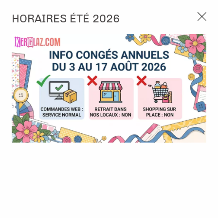
3, rue de Tasmanie 44115 Basse Goulaine
HORAIRES ÉTÉ 2026
Continuer sans accepter
PORT OFFERT À PARTIR DE 49 €
Nous autorisez-vous à utiliser vos
02 52 10 57 10
CONTACT
cookies ?
Ils nous seront utiles pour :
0
Améliorer l'interface et les fonctionnalités du site
Mesurer les campagnes marketing et proposer des
Accueil
>
Papier et Matière
>
Papiers en collection
>
Collection -
mises à jour sur nos produits
Litha
Gérer l'authentification et surveiller les erreurs
techniques
Certains cookies sont nécessaires à des fins techniques, ils sont donc dispensés
de consentement. D'autres, non obligatoires, peuvent être utilisés pour la
personnalisation des annonces et du contenu, la mesure des annonces et du
contenu, la connaissance de l'audience et le développement de produits, les
données de géolocalisation précises et l'identification par le balayage de l'appareil,
le stockage et/ou l'accès aux informations sur un appareil. Si vous donnez votre
consentement, celui-ci sera valable sur l’ensemble des sous-domaines de Kerglaz.
Vous disposez de la possibilité de retirer votre consentement à tout moment en
cliquant sur le widget en bas à droite de la page. Pour en savoir plus, consulter
notre politique de cookie.