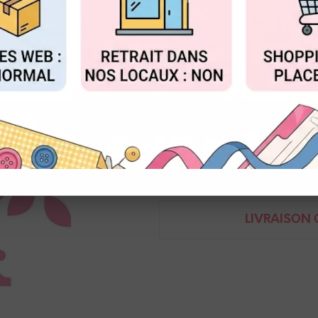
Réf. :
COL1430
FIGURER
ACCEPTER T
Matrices de coupe
baleine : 10 cm
Marianne design
Demande de renseignem
LIVRAISON O