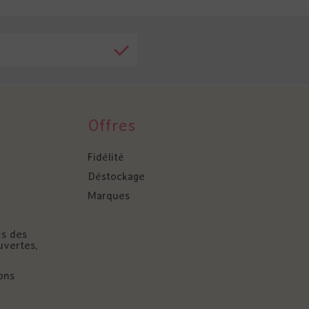
Offres
Fidélité
Déstockage
Marques
és des
uvertes,
ons