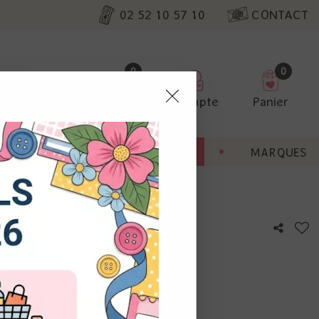
02 52 10 57 10
CONTACT
0
0
Favoris
Compte
Panier
pter
ENT
BONNES AFFAIRES
MARQUES
ur nos
s Whale
utres, non
s annonces
calisation
otre avis !
 appareil.
laz. Vous
s à droite