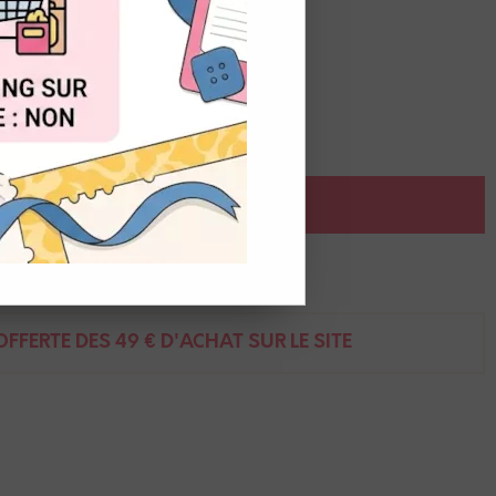
OUT
AJOUTER AU PANIER
ent
FFERTE DÈS 49 € D'ACHAT SUR LE SITE