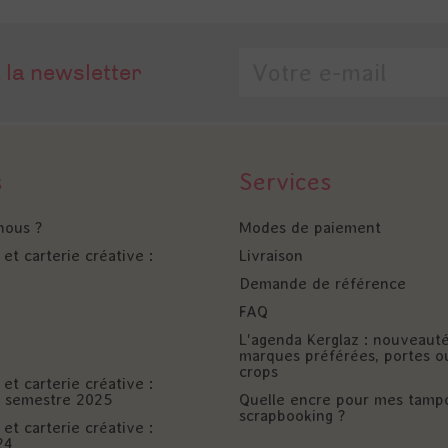
 la newsletter
s
Services
nous ?
Modes de paiement
et carterie créative :
Livraison
Demande de référence
FAQ
L'agenda Kerglaz : nouveaut
marques préférées, portes o
crops
et carterie créative :
er semestre 2025
Quelle encre pour mes tamp
scrapbooking ?
et carterie créative :
24