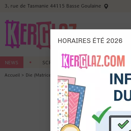
3, rue de Tasmanie 44115 Basse Goulaine
HORAIRES ÉTÉ 2026
Nous
NEWS
SCRAP CARTERIE
MACHINES 
Ils no
Accueil
>
Die (Matrice de découpe)
>
Die format standard
Amé
Mes
pro
Gér
Certains 
obligatoi
et du con
précises 
Si vous 
disposez 
de la pag