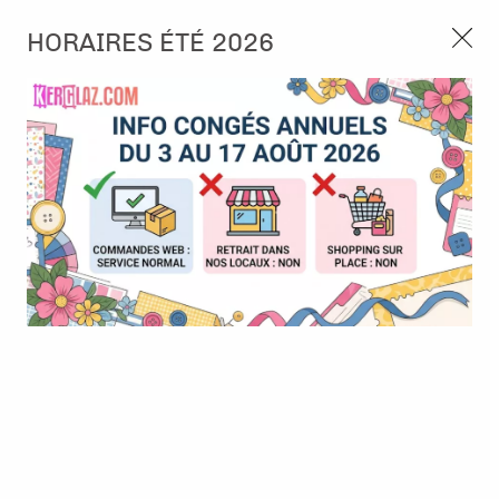
3, rue de Tasmanie 44115 Basse Goulaine
HORAIRES ÉTÉ 2026
Continuer sans accepter
PORT OFFERT À PARTIR DE 49 €
Nous autorisez-vous à utiliser vos
02 52 10 57 10
CONTACT
cookies ?
Ils nous seront utiles pour :
0
Améliorer l'interface et les fonctionnalités du site
Mesurer les campagnes marketing et proposer des
Accueil
>
Outillage
>
Rangement Scrap bidules+
>
Coffret de
mises à jour sur nos produits
rangement 30 mini flacons
Gérer l'authentification et surveiller les erreurs
techniques
Certains cookies sont nécessaires à des fins techniques, ils sont donc dispensés
de consentement. D'autres, non obligatoires, peuvent être utilisés pour la
personnalisation des annonces et du contenu, la mesure des annonces et du
contenu, la connaissance de l'audience et le développement de produits, les
données de géolocalisation précises et l'identification par le balayage de l'appareil,
le stockage et/ou l'accès aux informations sur un appareil. Si vous donnez votre
consentement, celui-ci sera valable sur l’ensemble des sous-domaines de Kerglaz.
Vous disposez de la possibilité de retirer votre consentement à tout moment en
cliquant sur le widget en bas à droite de la page. Pour en savoir plus, consulter
notre politique de cookie.