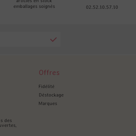
articles en stock
emballages soignés
02.52.10.57.10
Offres
Fidélité
Déstockage
Marques
és des
uvertes,