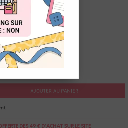
OUT
et le die tag pour les découper
êne, pomme, lanterne, citrouille
AJOUTER AU PANIER
ent
FFERTE DÈS 49 € D'ACHAT SUR LE SITE