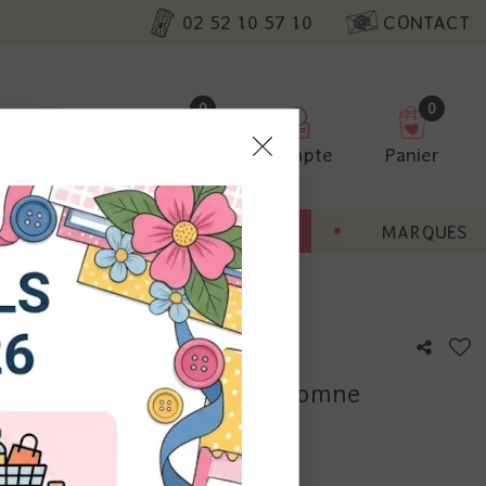
02 52 10 57 10
CONTACT
0
0
Favoris
Compte
Panier
pter
ENT
BONNES AFFAIRES
MARQUES
ur nos
 et Die - Post stamp - Automne
utres, non
s annonces
calisation
otre avis !
 appareil.
laz. Vous
s à droite