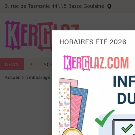
3, rue de Tasmanie 44115 Basse Goulaine
HORAIRES ÉTÉ 2026
Nous
NEWS
SCRAP CARTERIE
MACHINES 
Ils no
Accueil
>
Embossage
>
Embossage format standard
>
Class
Amé
Mes
pro
Gér
Certains 
obligatoi
et du con
précises 
Si vous 
disposez 
de la pag