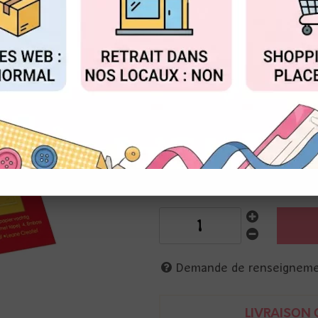
Réf. :
35.9570
FIGURER
ACCEPTER T
Classeur d'embossage 3D
10 x 15 cm
9 motifs de timbres embossés 
die étiquette : 3 x 4.3 cm
thème automne : feuilles de ch
Demande de renseignem
LIVRAISON O