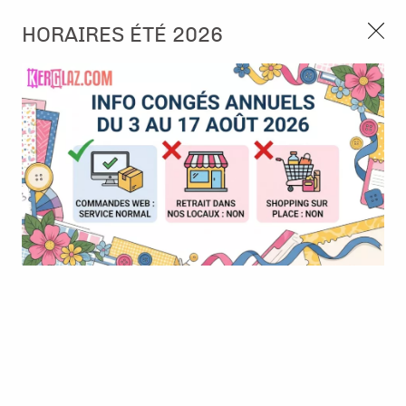
3, rue de Tasmanie 44115 Basse Goulaine
HORAIRES ÉTÉ 2026
Continuer sans accepter
PORT OFFERT À PARTIR DE 49 €
Nous autorisez-vous à utiliser vos
02 52 10 57 10
CONTACT
cookies ?
Ils nous seront utiles pour :
0
Améliorer l'interface et les fonctionnalités du site
Mesurer les campagnes marketing et proposer des
Accueil
>
Embossage
>
Embossage format standard
>
Classeur de
mises à jour sur nos produits
gaufrage - Bohemian - Follow your dreams
Gérer l'authentification et surveiller les erreurs
techniques
Certains cookies sont nécessaires à des fins techniques, ils sont donc dispensés
de consentement. D'autres, non obligatoires, peuvent être utilisés pour la
personnalisation des annonces et du contenu, la mesure des annonces et du
contenu, la connaissance de l'audience et le développement de produits, les
données de géolocalisation précises et l'identification par le balayage de l'appareil,
le stockage et/ou l'accès aux informations sur un appareil. Si vous donnez votre
consentement, celui-ci sera valable sur l’ensemble des sous-domaines de Kerglaz.
Vous disposez de la possibilité de retirer votre consentement à tout moment en
cliquant sur le widget en bas à droite de la page. Pour en savoir plus, consulter
notre politique de cookie.