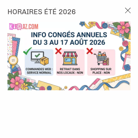
3, rue de Tasmanie 44115 Basse Goulaine
HORAIRES ÉTÉ 2026
Continuer sans accepter
PORT OFFERT À PARTIR DE 49 €
Nous autorisez-vous à utiliser vos
02 52 10 57 10
CONTACT
cookies ?
Ils nous seront utiles pour :
0
Améliorer l'interface et les fonctionnalités du site
Mesurer les campagnes marketing et proposer des
Accueil
>
Chèques cadeaux
mises à jour sur nos produits
Gérer l'authentification et surveiller les erreurs
CHÈQUES CADEAUX
techniques
Certains cookies sont nécessaires à des fins techniques, ils sont donc dispensés
de consentement. D'autres, non obligatoires, peuvent être utilisés pour la
personnalisation des annonces et du contenu, la mesure des annonces et du
contenu, la connaissance de l'audience et le développement de produits, les
données de géolocalisation précises et l'identification par le balayage de l'appareil,
le stockage et/ou l'accès aux informations sur un appareil. Si vous donnez votre
consentement, celui-ci sera valable sur l’ensemble des sous-domaines de Kerglaz.
Vous disposez de la possibilité de retirer votre consentement à tout moment en
cliquant sur le widget en bas à droite de la page. Pour en savoir plus, consulter
notre politique de cookie.