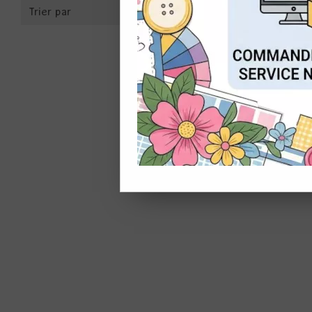
Trier par
CON
CART