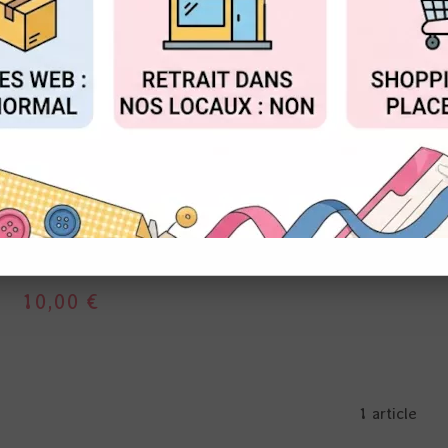
FIGURER
ACCEPTER T
KERGLAZ
E CADEAU KERGLAZ
10,00 €
1 article