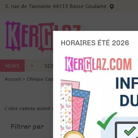
3, rue de Tasmanie 44115 Basse Goulaine
HORAIRES ÉTÉ 2026
Nous
NEWS
SCRAP CARTERIE
MACHINES 
Ils no
Accueil
>
Chèque Cadeau
Amé
Mes
pro
Gér
L'idée cadeau quand on n'a pas trop d'idée...
Certains 
obligatoi
et du con
Filtrer par
précises 
Si vous 
disposez 
de la pag