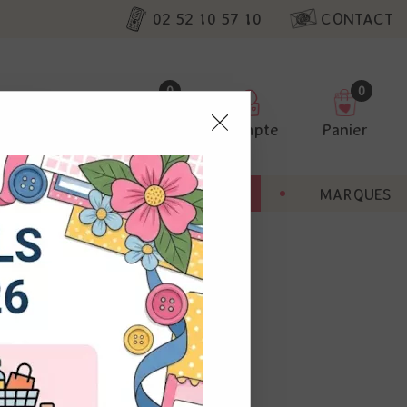
02 52 10 57 10
CONTACT
0
0
Favoris
Compte
Panier
pter
ENT
BONNES AFFAIRES
MARQUES
ur nos
utres, non
s annonces
calisation
 appareil.
laz. Vous
s à droite