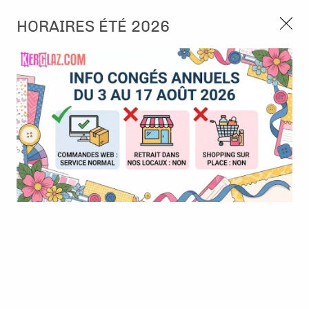
3, rue de Tasmanie 44115 Basse Goulaine
HORAIRES ÉTÉ 2026
Continuer sans accepter
PORT OFFERT À PARTIR DE 49 €
Nous autorisez-vous à utiliser vos
02 52 10 57 10
CONTACT
cookies ?
Ils nous seront utiles pour :
0
Améliorer l'interface et les fonctionnalités du site
Mesurer les campagnes marketing et proposer des
Accueil
>
Papier et Matière
>
Carton miroir
>
Carton irisé - Argent
mises à jour sur nos produits
Gérer l'authentification et surveiller les erreurs
techniques
Certains cookies sont nécessaires à des fins techniques, ils sont donc dispensés
de consentement. D'autres, non obligatoires, peuvent être utilisés pour la
personnalisation des annonces et du contenu, la mesure des annonces et du
contenu, la connaissance de l'audience et le développement de produits, les
données de géolocalisation précises et l'identification par le balayage de l'appareil,
le stockage et/ou l'accès aux informations sur un appareil. Si vous donnez votre
consentement, celui-ci sera valable sur l’ensemble des sous-domaines de Kerglaz.
Vous disposez de la possibilité de retirer votre consentement à tout moment en
cliquant sur le widget en bas à droite de la page. Pour en savoir plus, consulter
notre politique de cookie.