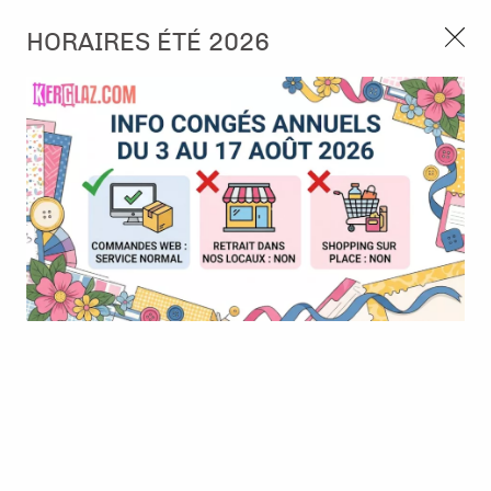
3, rue de Tasmanie 44115 Basse Goulaine
HORAIRES ÉTÉ 2026
Continuer sans accepter
PORT OFFERT À PARTIR DE 49 €
Nous autorisez-vous à utiliser vos
02 52 10 57 10
CONTACT
cookies ?
Ils nous seront utiles pour :
0
Améliorer l'interface et les fonctionnalités du site
Mesurer les campagnes marketing et proposer des
Accueil
>
Papier et Matière
>
Tissus - Cuir
>
Canvas - Feuille de
mises à jour sur nos produits
toile à relier 30 x 30 cm - Orage - Artemio
Gérer l'authentification et surveiller les erreurs
techniques
Certains cookies sont nécessaires à des fins techniques, ils sont donc dispensés
de consentement. D'autres, non obligatoires, peuvent être utilisés pour la
personnalisation des annonces et du contenu, la mesure des annonces et du
contenu, la connaissance de l'audience et le développement de produits, les
données de géolocalisation précises et l'identification par le balayage de l'appareil,
le stockage et/ou l'accès aux informations sur un appareil. Si vous donnez votre
consentement, celui-ci sera valable sur l’ensemble des sous-domaines de Kerglaz.
Vous disposez de la possibilité de retirer votre consentement à tout moment en
cliquant sur le widget en bas à droite de la page. Pour en savoir plus, consulter
notre politique de cookie.