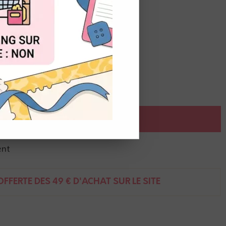
OUT
2
AJOUTER AU PANIER
ent
FFERTE DÈS 49 € D'ACHAT SUR LE SITE