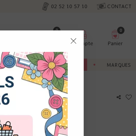
02 52 10 57 10
CONTACT
0
0
Favoris
Compte
Panier
pter
ENT
BONNES AFFAIRES
MARQUES
ur nos
- Studio Light
utres, non
s annonces
calisation
otre avis !
 appareil.
laz. Vous
s à droite