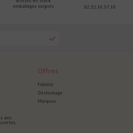
articles en stock
emballages soignés
02.52.10.57.10
Offres
Fidélité
Déstockage
Marques
és des
uvertes,