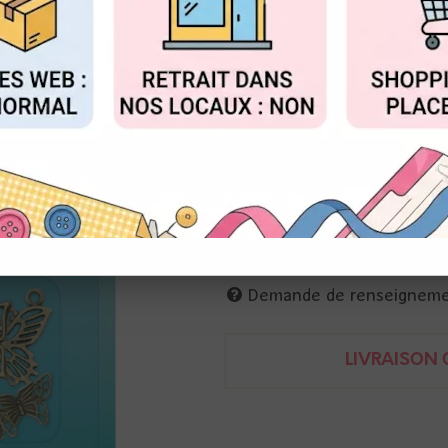
Réf. :
SL-CO-CHARM02
FIGURER
ACCEPTER T
lot de 10 charms métal
5 motifs papillons et noeud x 
env. 2 cm
Demande de renseignem
LIVRAISON O