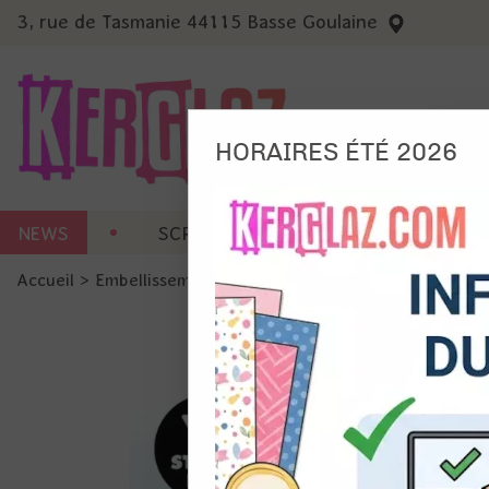
3, rue de Tasmanie 44115 Basse Goulaine
HORAIRES ÉTÉ 2026
Nous
NEWS
SCRAP CARTERIE
MACHINES 
Ils no
Accueil
>
Embellissement
>
Charms - breloques
>
Breloque -
Amé
Mes
pro
Gér
Certains 
obligatoi
et du con
précises 
Si vous 
disposez 
de la pag