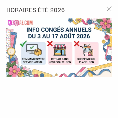
3, rue de Tasmanie 44115 Basse Goulaine
HORAIRES ÉTÉ 2026
Continuer sans accepter
PORT OFFERT À PARTIR DE 49 €
Nous autorisez-vous à utiliser vos
02 52 10 57 10
CONTACT
cookies ?
Ils nous seront utiles pour :
0
Améliorer l'interface et les fonctionnalités du site
Mesurer les campagnes marketing et proposer des
Accueil
>
Embellissement
>
Charms - breloques
>
Breloque 3D -
mises à jour sur nos produits
Globe
Gérer l'authentification et surveiller les erreurs
techniques
Certains cookies sont nécessaires à des fins techniques, ils sont donc dispensés
de consentement. D'autres, non obligatoires, peuvent être utilisés pour la
personnalisation des annonces et du contenu, la mesure des annonces et du
contenu, la connaissance de l'audience et le développement de produits, les
données de géolocalisation précises et l'identification par le balayage de l'appareil,
le stockage et/ou l'accès aux informations sur un appareil. Si vous donnez votre
consentement, celui-ci sera valable sur l’ensemble des sous-domaines de Kerglaz.
Vous disposez de la possibilité de retirer votre consentement à tout moment en
cliquant sur le widget en bas à droite de la page. Pour en savoir plus, consulter
notre politique de cookie.