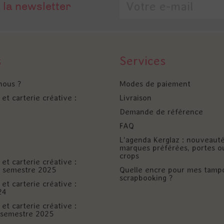
 la newsletter
s
Services
nous ?
Modes de paiement
et carterie créative :
Livraison
Demande de référence
FAQ
L'agenda Kerglaz : nouveaut
marques préférées, portes o
crops
et carterie créative :
er semestre 2025
Quelle encre pour mes tamp
scrapbooking ?
et carterie créative :
24
et carterie créative :
è semestre 2025