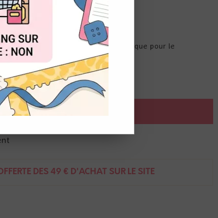
OUT
tées dans une boite réutilisable, pratique pour le
AJOUTER AU PANIER
ent
FFERTE DÈS 49 € D'ACHAT SUR LE SITE