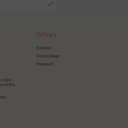
Offres
Fidélité
Déstockage
Marques
és des
uvertes,
ons