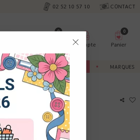
02 52 10 57 10
CONTACT
0
0
Favoris
Compte
Panier
pter
ENT
BONNES AFFAIRES
MARQUES
ur nos
m - Marianne Design
utres, non
s annonces
calisation
otre avis !
 appareil.
laz. Vous
s à droite