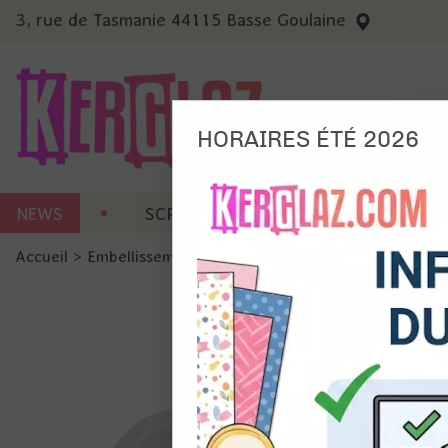
3, rue de Tasmanie 44115 Basse Goulaine
HORAIRES ÉTÉ 2026
Nous
NEWS
SCRAP CARTERIE
MACHINES 
Ils no
Accueil
>
Embellissement
>
Brads
>
Brads - Silver - 5 mm -
Amé
Mes
pro
Gér
Certains 
obligatoi
et du con
précises 
Si vous 
disposez 
de la pag