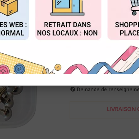
Réf. :
CA3152
FIGURER
ACCEPTER T
Marianne Design
100 attaches parisiennes présen
rangement
8716697061973
Demande de renseignem
LIVRAISON O