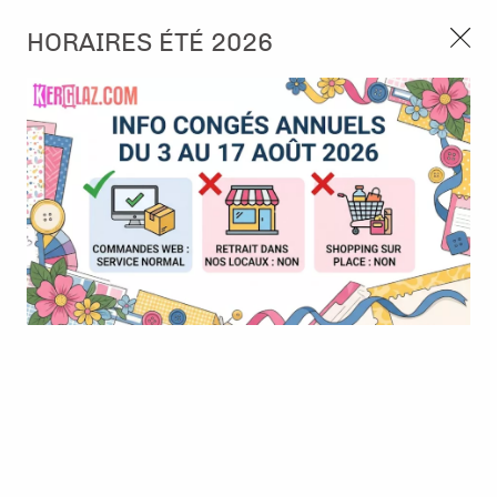
3, rue de Tasmanie 44115 Basse Goulaine
HORAIRES ÉTÉ 2026
Continuer sans accepter
PORT OFFERT À PARTIR DE 49 €
Nous autorisez-vous à utiliser vos
02 52 10 57 10
CONTACT
cookies ?
Ils nous seront utiles pour :
0
Améliorer l'interface et les fonctionnalités du site
Mesurer les campagnes marketing et proposer des
Accueil
>
Papier et Matière
>
Papier scrap uni
>
BAZZILL - Card
mises à jour sur nos produits
Shoppe - Candy Necklace
Gérer l'authentification et surveiller les erreurs
techniques
Certains cookies sont nécessaires à des fins techniques, ils sont donc dispensés
de consentement. D'autres, non obligatoires, peuvent être utilisés pour la
personnalisation des annonces et du contenu, la mesure des annonces et du
contenu, la connaissance de l'audience et le développement de produits, les
données de géolocalisation précises et l'identification par le balayage de l'appareil,
le stockage et/ou l'accès aux informations sur un appareil. Si vous donnez votre
consentement, celui-ci sera valable sur l’ensemble des sous-domaines de Kerglaz.
Vous disposez de la possibilité de retirer votre consentement à tout moment en
cliquant sur le widget en bas à droite de la page. Pour en savoir plus, consulter
notre politique de cookie.