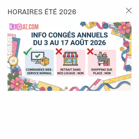
3, rue de Tasmanie 44115 Basse Goulaine
HORAIRES ÉTÉ 2026
Continuer sans accepter
PORT OFFERT À PARTIR DE 49 €
Nous autorisez-vous à utiliser vos
02 52 10 57 10
CONTACT
cookies ?
Ils nous seront utiles pour :
0
Améliorer l'interface et les fonctionnalités du site
Mesurer les campagnes marketing et proposer des
Accueil
>
Papier et Matière
>
Papier scrap uni
>
Bazzill - Bark
mises à jour sur nos produits
Gérer l'authentification et surveiller les erreurs
techniques
Certains cookies sont nécessaires à des fins techniques, ils sont donc dispensés
de consentement. D'autres, non obligatoires, peuvent être utilisés pour la
personnalisation des annonces et du contenu, la mesure des annonces et du
contenu, la connaissance de l'audience et le développement de produits, les
données de géolocalisation précises et l'identification par le balayage de l'appareil,
le stockage et/ou l'accès aux informations sur un appareil. Si vous donnez votre
consentement, celui-ci sera valable sur l’ensemble des sous-domaines de Kerglaz.
Vous disposez de la possibilité de retirer votre consentement à tout moment en
cliquant sur le widget en bas à droite de la page. Pour en savoir plus, consulter
notre politique de cookie.