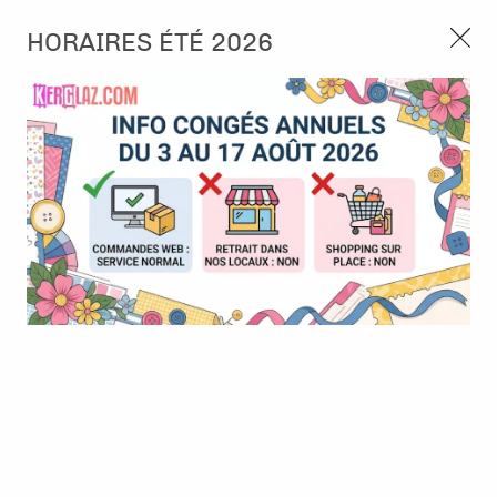
3, rue de Tasmanie 44115 Basse Goulaine
HORAIRES ÉTÉ 2026
Continuer sans accepter
PORT OFFERT À PARTIR DE 49 €
Nous autorisez-vous à utiliser vos
02 52 10 57 10
CONTACT
cookies ?
Ils nous seront utiles pour :
0
Améliorer l'interface et les fonctionnalités du site
Mesurer les campagnes marketing et proposer des
Accueil
>
Album & Objet
>
Autres objets à customiser
>
Badge à
mises à jour sur nos produits
customiser - 5.8 cm - Papier aquarelle
Gérer l'authentification et surveiller les erreurs
techniques
Certains cookies sont nécessaires à des fins techniques, ils sont donc dispensés
de consentement. D'autres, non obligatoires, peuvent être utilisés pour la
personnalisation des annonces et du contenu, la mesure des annonces et du
contenu, la connaissance de l'audience et le développement de produits, les
données de géolocalisation précises et l'identification par le balayage de l'appareil,
le stockage et/ou l'accès aux informations sur un appareil. Si vous donnez votre
consentement, celui-ci sera valable sur l’ensemble des sous-domaines de Kerglaz.
Vous disposez de la possibilité de retirer votre consentement à tout moment en
cliquant sur le widget en bas à droite de la page. Pour en savoir plus, consulter
notre politique de cookie.