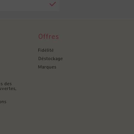
Offres
Fidélité
Déstockage
Marques
és des
uvertes,
ons