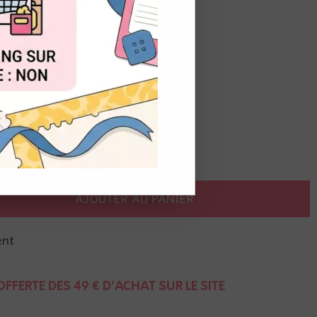
OUT
 mètres
AJOUTER AU PANIER
ent
FFERTE DÈS 49 € D'ACHAT SUR LE SITE