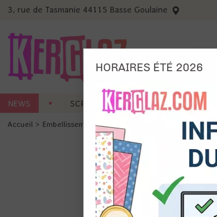
3, rue de Tasmanie 44115 Basse Goulaine
HORAIRES ÉTÉ 2026
Nous
NEWS
SCRAP CARTERIE
MACHINES 
Ils no
Accueil
>
Embellissement
>
Ruban et Ficelle
>
Assortiment F
Amé
Mes
pro
Gér
Certains 
obligatoi
et du con
précises 
Si vous 
disposez 
de la pag