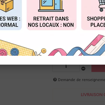
Réf. :
11060297
FIGURER
ACCEPTER T
lot de ficelles et ruban dorés
- fil doré = 15 mètres
- fil kraft = 5 mètres
- ruban doré = 5 mètres
- ficelle dorée et naturel = 15
Artemio
5414135078554
Demande de renseignem
LIVRAISON O