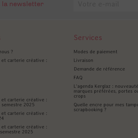
 la newsletter
s
Services
nous ?
Modes de paiement
et carterie créative :
Livraison
Demande de référence
FAQ
L'agenda Kerglaz : nouveaut
marques préférées, portes o
crops
et carterie créative :
er semestre 2025
Quelle encre pour mes tamp
scrapbooking ?
et carterie créative :
24
et carterie créative :
è semestre 2025