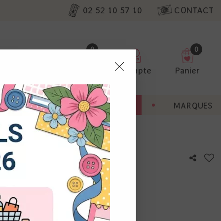
02 52 10 57 10
CONTACT
0
0
Favoris
Compte
Panier
pter
ENT
BONNES AFFAIRES
MARQUES
ur nos
- Or
utres, non
s annonces
calisation
otre avis !
 appareil.
laz. Vous
s à droite