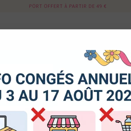
PORT OFFERT À PARTIR DE 49 €
Continuer sans acce
 autorisez-vous à utiliser vos cookies ?
DIES
MIXED MEDIA
OUTILS - RANGEM
us seront utiles pour :
aquarelle
>
Aquarelle Gansai Tambi - Sap Green Deep
liorer l'interface et les fonctionnalités du site
urer les campagnes marketing et proposer des mises à jour s
duits
Kuretake (Gansai Tambi)
er l'authentification et surveiller les erreurs techniques
Aquarelle Gansai Ta
cookies sont nécessaires à des fins techniques, ils sont donc dispensés de consentement. D'a
res, peuvent être utilisés pour la personnalisation des annonces et du contenu, la mesure de
tenu, la connaissance de l'audience et le développement de produits, les données de géolo
Soyez le premier à donner v
et l'identification par le balayage de l'appareil, le stockage et/ou l'accès aux informations sur un
donnez votre consentement, celui-ci sera valable sur l’ensemble des sous-domaines de Kerg
de la possibilité de retirer votre consentement à tout moment en cliquant sur le widget en ba
3
,
20
€
TTC
e. Pour en savoir plus, consulter notre politique de cookie.