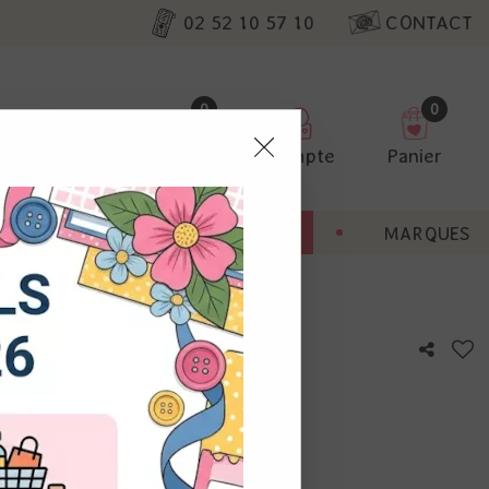
02 52 10 57 10
CONTACT
0
0
Favoris
Compte
Panier
pter
ENT
BONNES AFFAIRES
MARQUES
ur nos
mbi - Sap Green Deep
utres, non
s annonces
calisation
otre avis !
 appareil.
laz. Vous
s à droite