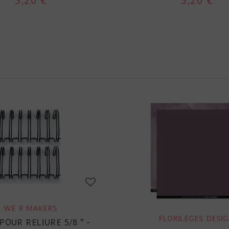
3,20 €
3,20 €
WE R MAKERS
FLORILÈGES DESI
 POUR RELIURE 5/8 " -