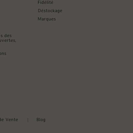
Fidélité
Déstockage
Marques
és des
uvertes,
ons
de Vente
|
Blog