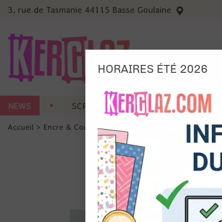
3, rue de Tasmanie 44115 Basse Goulaine
HORAIRES ÉTÉ 2026
Nous
NEWS
SCRAP CARTERIE
MACHINES 
Ils no
Accueil
>
Encre & Couleur
>
Tout pour l'aquarelle
>
Godets 
Amé
Mes
pro
Gér
Certains 
obligatoi
et du con
précises 
Si vous 
disposez 
de la pag