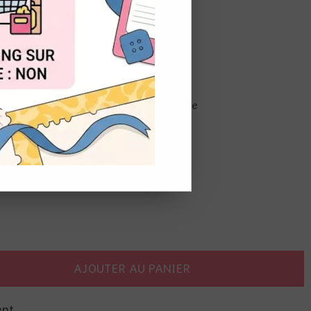
OUT
e, artisanale et traditionnelle japonaise
lorent pas, non toxique
AJOUTER AU PANIER
ent