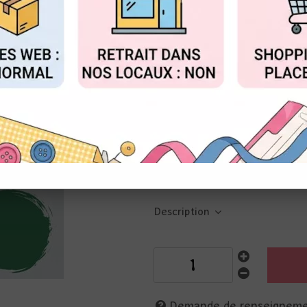
Réf. :
GT-MC21-58
FIGURER
ACCEPTER T
Godet d'aquarelle japonaise
vert
Gansai Tambi- Peinture aquarell
Pigments à base d'eau, ne déco
grande surface de peinture
Made in Japan
Description
Demande de renseignem