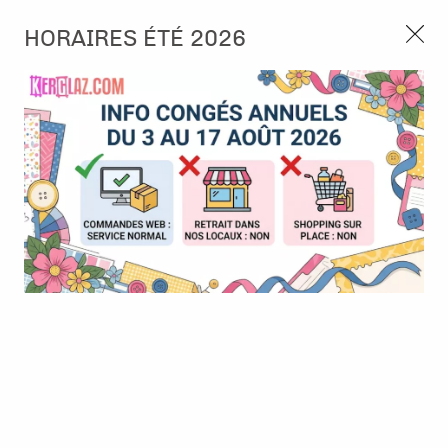
3, rue de Tasmanie 44115 Basse Goulaine
HORAIRES ÉTÉ 2026
Continuer sans accepter
PORT OFFERT À PARTIR DE 49 €
Nous autorisez-vous à utiliser vos
02 52 10 57 10
CONTACT
cookies ?
Ils nous seront utiles pour :
0
Améliorer l'interface et les fonctionnalités du site
Mesurer les campagnes marketing et proposer des
Accueil
>
Encre & Couleur
>
Encre Alcool
>
Applicateur Alcohol
mises à jour sur nos produits
Ink
Gérer l'authentification et surveiller les erreurs
techniques
Certains cookies sont nécessaires à des fins techniques, ils sont donc dispensés
de consentement. D'autres, non obligatoires, peuvent être utilisés pour la
personnalisation des annonces et du contenu, la mesure des annonces et du
contenu, la connaissance de l'audience et le développement de produits, les
données de géolocalisation précises et l'identification par le balayage de l'appareil,
le stockage et/ou l'accès aux informations sur un appareil. Si vous donnez votre
consentement, celui-ci sera valable sur l’ensemble des sous-domaines de Kerglaz.
Vous disposez de la possibilité de retirer votre consentement à tout moment en
cliquant sur le widget en bas à droite de la page. Pour en savoir plus, consulter
notre politique de cookie.