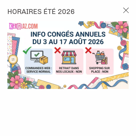
3, rue de Tasmanie 44115 Basse Goulaine
HORAIRES ÉTÉ 2026
Continuer sans accepter
PORT OFFERT À PARTIR DE 49 €
Nous autorisez-vous à utiliser vos
02 52 10 57 10
CONTACT
cookies ?
Ils nous seront utiles pour :
0
Améliorer l'interface et les fonctionnalités du site
Mesurer les campagnes marketing et proposer des
Accueil
>
Encre & Couleur
>
Encre Alcool
>
Alcohol Ink Yupo
mises à jour sur nos produits
white - 20,3 x 25,5 cm
Gérer l'authentification et surveiller les erreurs
techniques
Certains cookies sont nécessaires à des fins techniques, ils sont donc dispensés
de consentement. D'autres, non obligatoires, peuvent être utilisés pour la
personnalisation des annonces et du contenu, la mesure des annonces et du
contenu, la connaissance de l'audience et le développement de produits, les
données de géolocalisation précises et l'identification par le balayage de l'appareil,
le stockage et/ou l'accès aux informations sur un appareil. Si vous donnez votre
consentement, celui-ci sera valable sur l’ensemble des sous-domaines de Kerglaz.
Vous disposez de la possibilité de retirer votre consentement à tout moment en
cliquant sur le widget en bas à droite de la page. Pour en savoir plus, consulter
notre politique de cookie.