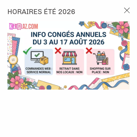
3, rue de Tasmanie 44115 Basse Goulaine
HORAIRES ÉTÉ 2026
Continuer sans accepter
PORT OFFERT À PARTIR DE 49 €
Nous autorisez-vous à utiliser vos
02 52 10 57 10
CONTACT
cookies ?
Ils nous seront utiles pour :
0
Améliorer l'interface et les fonctionnalités du site
Mesurer les campagnes marketing et proposer des
Accueil
>
Album & Objet
>
Album
>
Album 20x20 cm - Blanc -
mises à jour sur nos produits
Artémio
Gérer l'authentification et surveiller les erreurs
techniques
Certains cookies sont nécessaires à des fins techniques, ils sont donc dispensés
de consentement. D'autres, non obligatoires, peuvent être utilisés pour la
personnalisation des annonces et du contenu, la mesure des annonces et du
contenu, la connaissance de l'audience et le développement de produits, les
données de géolocalisation précises et l'identification par le balayage de l'appareil,
le stockage et/ou l'accès aux informations sur un appareil. Si vous donnez votre
consentement, celui-ci sera valable sur l’ensemble des sous-domaines de Kerglaz.
Vous disposez de la possibilité de retirer votre consentement à tout moment en
cliquant sur le widget en bas à droite de la page. Pour en savoir plus, consulter
notre politique de cookie.