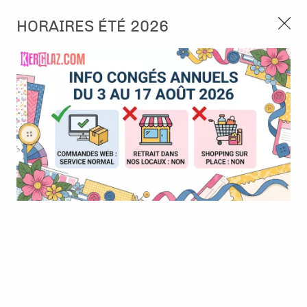
3, rue de Tasmanie 44115 Basse Goulaine
HORAIRES ÉTÉ 2026
Continuer sans accepter
PORT OFFERT À PARTIR DE 49 €
Nous autorisez-vous à utiliser vos
02 52 10 57 10
CONTACT
cookies ?
Ils nous seront utiles pour :
0
Améliorer l'interface et les fonctionnalités du site
Mesurer les campagnes marketing et proposer des
Accueil
>
Outillage
>
Adhésif
>
Adhésif double face - Scor-tape -
mises à jour sur nos produits
1/2" - 1,3cm
Gérer l'authentification et surveiller les erreurs
techniques
Certains cookies sont nécessaires à des fins techniques, ils sont donc dispensés
de consentement. D'autres, non obligatoires, peuvent être utilisés pour la
personnalisation des annonces et du contenu, la mesure des annonces et du
contenu, la connaissance de l'audience et le développement de produits, les
données de géolocalisation précises et l'identification par le balayage de l'appareil,
le stockage et/ou l'accès aux informations sur un appareil. Si vous donnez votre
consentement, celui-ci sera valable sur l’ensemble des sous-domaines de Kerglaz.
Vous disposez de la possibilité de retirer votre consentement à tout moment en
cliquant sur le widget en bas à droite de la page. Pour en savoir plus, consulter
notre politique de cookie.