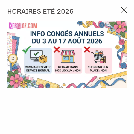
3, rue de Tasmanie 44115 Basse Goulaine
HORAIRES ÉTÉ 2026
Continuer sans accepter
PORT OFFERT À PARTIR DE 49 €
Nous autorisez-vous à utiliser vos
02 52 10 57 10
CONTACT
cookies ?
Ils nous seront utiles pour :
0
Améliorer l'interface et les fonctionnalités du site
Mesurer les campagnes marketing et proposer des
Accueil
>
Embellissement
>
Brads
>
8 brads - Ampoules guirlande
mises à jour sur nos produits
Rouges
Gérer l'authentification et surveiller les erreurs
techniques
Certains cookies sont nécessaires à des fins techniques, ils sont donc dispensés
de consentement. D'autres, non obligatoires, peuvent être utilisés pour la
personnalisation des annonces et du contenu, la mesure des annonces et du
contenu, la connaissance de l'audience et le développement de produits, les
données de géolocalisation précises et l'identification par le balayage de l'appareil,
le stockage et/ou l'accès aux informations sur un appareil. Si vous donnez votre
consentement, celui-ci sera valable sur l’ensemble des sous-domaines de Kerglaz.
Vous disposez de la possibilité de retirer votre consentement à tout moment en
cliquant sur le widget en bas à droite de la page. Pour en savoir plus, consulter
notre politique de cookie.