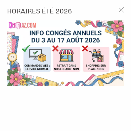
3, rue de Tasmanie 44115 Basse Goulaine
HORAIRES ÉTÉ 2026
Continuer sans accepter
PORT OFFERT À PARTIR DE 49 €
Nous autorisez-vous à utiliser vos
02 52 10 57 10
CONTACT
cookies ?
Ils nous seront utiles pour :
0
Améliorer l'interface et les fonctionnalités du site
Mesurer les campagnes marketing et proposer des
Accueil
>
Die (Matrice de découpe)
>
Die format standard
>
Die
mises à jour sur nos produits
#120- Driplight - AALL & Create
Gérer l'authentification et surveiller les erreurs
techniques
Certains cookies sont nécessaires à des fins techniques, ils sont donc dispensés
de consentement. D'autres, non obligatoires, peuvent être utilisés pour la
personnalisation des annonces et du contenu, la mesure des annonces et du
contenu, la connaissance de l'audience et le développement de produits, les
données de géolocalisation précises et l'identification par le balayage de l'appareil,
le stockage et/ou l'accès aux informations sur un appareil. Si vous donnez votre
consentement, celui-ci sera valable sur l’ensemble des sous-domaines de Kerglaz.
Vous disposez de la possibilité de retirer votre consentement à tout moment en
cliquant sur le widget en bas à droite de la page. Pour en savoir plus, consulter
notre politique de cookie.