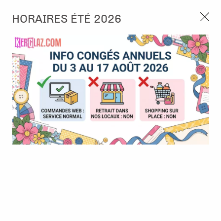
3, rue de Tasmanie 44115 Basse Goulaine
HORAIRES ÉTÉ 2026
Continuer sans accepter
PORT OFFERT À PARTIR DE 49 €
Nous autorisez-vous à utiliser vos
02 52 10 57 10
CONTACT
cookies ?
Ils nous seront utiles pour :
0
Améliorer l'interface et les fonctionnalités du site
Mesurer les campagnes marketing et proposer des
Accueil
>
Album & Objet
>
Anneau, Recharge & Accessoires
>
1
mises à jour sur nos produits
Clip plein - Or
Gérer l'authentification et surveiller les erreurs
techniques
Certains cookies sont nécessaires à des fins techniques, ils sont donc dispensés
de consentement. D'autres, non obligatoires, peuvent être utilisés pour la
personnalisation des annonces et du contenu, la mesure des annonces et du
contenu, la connaissance de l'audience et le développement de produits, les
données de géolocalisation précises et l'identification par le balayage de l'appareil,
le stockage et/ou l'accès aux informations sur un appareil. Si vous donnez votre
consentement, celui-ci sera valable sur l’ensemble des sous-domaines de Kerglaz.
Vous disposez de la possibilité de retirer votre consentement à tout moment en
cliquant sur le widget en bas à droite de la page. Pour en savoir plus, consulter
notre politique de cookie.