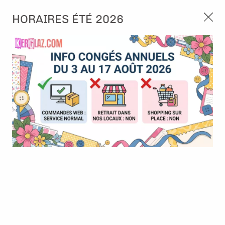
3, rue de Tasmanie 44115 Basse Goulaine
HORAIRES ÉTÉ 2026
Continuer sans accepter
PORT OFFERT À PARTIR DE 49 €
Nous autorisez-vous à utiliser vos
02 52 10 57 10
CONTACT
cookies ?
Ils nous seront utiles pour :
0
Améliorer l'interface et les fonctionnalités du site
Mesurer les campagnes marketing et proposer des
Accueil
>
Tampon et Mask-Pochoir
>
Tampon
>
Tampon Silhouet -
mises à jour sur nos produits
Soccer player
Gérer l'authentification et surveiller les erreurs
techniques
Certains cookies sont nécessaires à des fins techniques, ils sont donc dispensés
de consentement. D'autres, non obligatoires, peuvent être utilisés pour la
personnalisation des annonces et du contenu, la mesure des annonces et du
contenu, la connaissance de l'audience et le développement de produits, les
données de géolocalisation précises et l'identification par le balayage de l'appareil,
le stockage et/ou l'accès aux informations sur un appareil. Si vous donnez votre
consentement, celui-ci sera valable sur l’ensemble des sous-domaines de Kerglaz.
Vous disposez de la possibilité de retirer votre consentement à tout moment en
cliquant sur le widget en bas à droite de la page. Pour en savoir plus, consulter
notre politique de cookie.