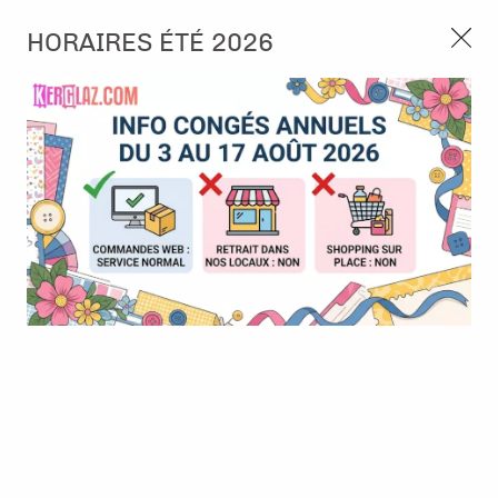
3, rue de Tasmanie 44115 Basse Goulaine
HORAIRES ÉTÉ 2026
Continuer sans accepter
PORT OFFERT À PARTIR DE 49 €
Nous autorisez-vous à utiliser vos
02 52 10 57 10
CONTACT
cookies ?
Ils nous seront utiles pour :
0
Améliorer l'interface et les fonctionnalités du site
Mesurer les campagnes marketing et proposer des
Accueil
>
Tampon et Mask-Pochoir
>
Tampon
>
Tampon - Ré La
mises à jour sur nos produits
Blanche - Le Bois Plage
Gérer l'authentification et surveiller les erreurs
techniques
Certains cookies sont nécessaires à des fins techniques, ils sont donc dispensés
de consentement. D'autres, non obligatoires, peuvent être utilisés pour la
personnalisation des annonces et du contenu, la mesure des annonces et du
contenu, la connaissance de l'audience et le développement de produits, les
données de géolocalisation précises et l'identification par le balayage de l'appareil,
le stockage et/ou l'accès aux informations sur un appareil. Si vous donnez votre
consentement, celui-ci sera valable sur l’ensemble des sous-domaines de Kerglaz.
Vous disposez de la possibilité de retirer votre consentement à tout moment en
cliquant sur le widget en bas à droite de la page. Pour en savoir plus, consulter
notre politique de cookie.