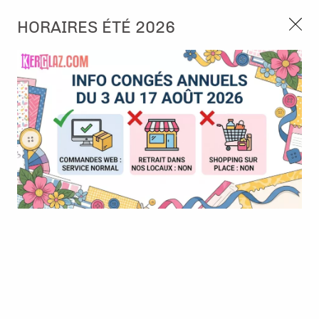
3, rue de Tasmanie 44115 Basse Goulaine
HORAIRES ÉTÉ 2026
Continuer sans accepter
PORT OFFERT À PARTIR DE 49 €
Nous autorisez-vous à utiliser vos
02 52 10 57 10
CONTACT
cookies ?
Ils nous seront utiles pour :
0
Améliorer l'interface et les fonctionnalités du site
Mesurer les campagnes marketing et proposer des
Accueil
>
Tampon et Mask-Pochoir
>
Tampon
>
Tampon - Nautique
mises à jour sur nos produits
- Mme Hippo
Gérer l'authentification et surveiller les erreurs
techniques
Certains cookies sont nécessaires à des fins techniques, ils sont donc dispensés
de consentement. D'autres, non obligatoires, peuvent être utilisés pour la
personnalisation des annonces et du contenu, la mesure des annonces et du
contenu, la connaissance de l'audience et le développement de produits, les
données de géolocalisation précises et l'identification par le balayage de l'appareil,
le stockage et/ou l'accès aux informations sur un appareil. Si vous donnez votre
consentement, celui-ci sera valable sur l’ensemble des sous-domaines de Kerglaz.
Vous disposez de la possibilité de retirer votre consentement à tout moment en
cliquant sur le widget en bas à droite de la page. Pour en savoir plus, consulter
notre politique de cookie.