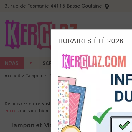
3, rue de Tasmanie 44115 Basse Goulaine
HORAIRES ÉTÉ 2026
Nous
NEWS
SCRAP CARTERIE
MACHINES 
Ils no
Accueil
>
Tampon et Mask-Pochoir
>
Tampon
Amé
Mes
pro
Gér
Découvrez notre vaste gamme de tampons pour scrapbooking et
Certains 
encres
qui vont bien.
obligatoi
et du con
précises 
Tampon et Mask-Pochoir
Si vous 
disposez 
de la pag