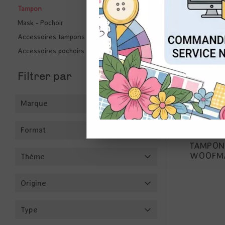
Tampon
Mask - Pochoir
CON
NOUVEAU
Accessoires tampons
Accessoires pochoirs
Filtrer par
Marque
Format
TAMPON 
WOOFMA
Thème
Origine
Type