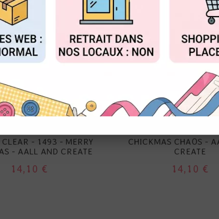
FIGURER
ACCEPTER T
NOUVEAU
AALL&CREATE
AALL&CREATE
TAMPON CLEAR - 1
CLEAR - 1493 - MERRY
CHICKMAS CHAOS - A
S - AALL AND CREATE
CREATE
14,10 €
14,10 €