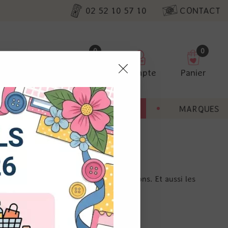
02 52 10 57 10
CONTACT
0
0
Favoris
Compte
Panier
pter
ENT
BONNES AFFAIRES
MARQUES
ur nos
infini pour personnaliser vos créations. Et aussi les
utres, non
s annonces
calisation
 appareil.
laz. Vous
s à droite