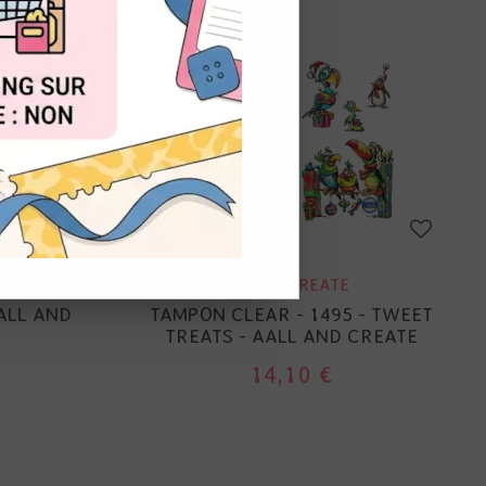
OUT
NOUVEAU
AALL&CREATE
494 -
ALL AND
TAMPON CLEAR - 1495 - TWEET
TREATS - AALL AND CREATE
14,10 €